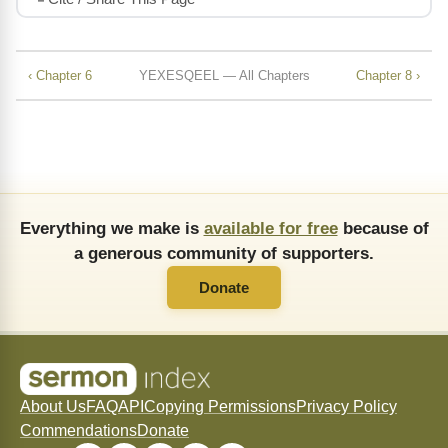
‹ Chapter 6
YEXESQEEL — All Chapters
Chapter 8 ›
Everything we make is
available for free
because of
a generous community of supporters.
Donate
About Us
FAQ
API
Copying Permissions
Privacy Policy
Commendations
Donate