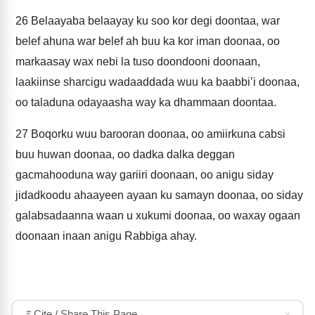
26
Belaayaba belaayay ku soo kor degi doontaa, war
belef ahuna war belef ah buu ka kor iman doonaa, oo
markaasay wax nebi la tuso doondooni doonaan,
laakiinse sharcigu wadaaddada wuu ka baabbi’i doonaa,
oo taladuna odayaasha way ka dhammaan doontaa.
27
Boqorku wuu barooran doonaa, oo amiirkuna cabsi
buu huwan doonaa, oo dadka dalka deggan
gacmahooduna way gariiri doonaan, oo anigu siday
jidadkoodu ahaayeen ayaan ku samayn doonaa, oo siday
galabsadaanna waan u xukumi doonaa, oo waxay ogaan
doonaan inaan anigu Rabbiga ahay.
Cite / Share This Page