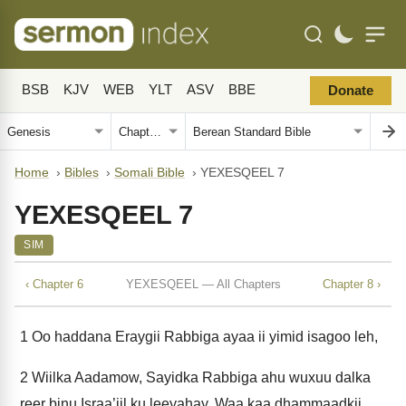
BSB
KJV
WEB
YLT
ASV
BBE
Donate
Home
›
Bibles
›
Somali Bible
›
YEXESQEEL 7
YEXESQEEL 7
SIM
‹ Chapter 6
YEXESQEEL — All Chapters
Chapter 8 ›
1
Oo haddana Eraygii Rabbiga ayaa ii yimid isagoo leh,
2
Wiilka Aadamow, Sayidka Rabbiga ahu wuxuu dalka
reer binu Israa’iil ku leeyahay, Waa kaa dhammaadkii,