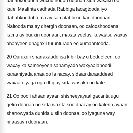
dahabkooduna wuxuu noqon doonaa sida wasakh oo
kale. Maalinta cadhada Rabbiga lacagtooda iyo
dahabkooduba ma ay samatabbixin kari doonaan.
Naftooda ma ay dhergin doonaan, oo calooshoodana
kama ay buuxin doonaan, maxaa yeelay, kuwaasu waxay
ahaayeen dhagaxii turunturada ee xumaantooda.
20
Quruxdii sharraxaaddiisa kibir bay u beddeleen, oo
waxay ka sameeyeen sanamyada waxyaalahoodii
karaahiyada ahaa oo la nacay, sidaas daraaddeed
waxaan iyaga uga dhigay sida wasakh oo kale.
21
Oo booli ahaan ayaan shisheeyayaal gacanta ugu
gelin doonaa oo sida wax la soo dhacay oo kalena ayaan
sharrowyada dunida u siin doonaa, oo iyaguna way
nijaasayn doonaan.