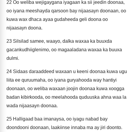
22
Oo weliba wejigaygana iyagaan ka sii jeedin doonaa,
oo iyana meeshayda qarsoon bay nijaasayn doonaan, oo
kuwa wax dhaca ayaa gudaheeda geli doona oo
nijaasayn doona.
23
Silsilad samee, waayo, dalka waxaa ka buuxda
gacankudhiiglenimo, oo magaaladana waxaa ka buuxa
dulmi.
24
Sidaas daraaddeed waxaan u keeni doonaa kuwa ugu
liita ee quruumaha, oo iyana guryahooda way hantiyi
doonaan, oo weliba waxaan joojin doonaa kuwa xoogga
badan kibirkooda, oo meelahooda quduuska ahna waa la
wada nijaasayn doonaa.
25
Halligaad baa imanaysa, oo iyagu nabad bay
doondooni doonaan, laakiinse innaba ma ay jiri doonto.