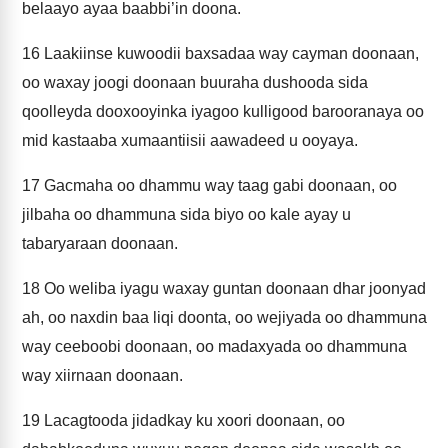
belaayo ayaa baabbi’in doona.
16
Laakiinse kuwoodii baxsadaa way cayman doonaan,
oo waxay joogi doonaan buuraha dushooda sida
qoolleyda dooxooyinka iyagoo kulligood barooranaya oo
mid kastaaba xumaantiisii aawadeed u ooyaya.
17
Gacmaha oo dhammu way taag gabi doonaan, oo
jilbaha oo dhammuna sida biyo oo kale ayay u
tabaryaraan doonaan.
18
Oo weliba iyagu waxay guntan doonaan dhar joonyad
ah, oo naxdin baa liqi doonta, oo wejiyada oo dhammuna
way ceeboobi doonaan, oo madaxyada oo dhammuna
way xiirnaan doonaan.
19
Lacagtooda jidadkay ku xoori doonaan, oo