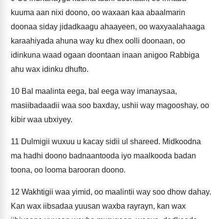
kuuma aan nixi doono, oo waxaan kaa abaalmarin
doonaa siday jidadkaagu ahaayeen, oo waxyaalahaaga
karaahiyada ahuna way ku dhex oolli doonaan, oo
idinkuna waad ogaan doontaan inaan anigoo Rabbiga
ahu wax idinku dhufto.
10
Bal maalinta eega, bal eega way imanaysaa,
masiibadaadii waa soo baxday, ushii way magooshay, oo
kibir waa ubxiyey.
11
Dulmigii wuxuu u kacay sidii ul shareed. Midkoodna
ma hadhi doono badnaantooda iyo maalkooda badan
toona, oo looma barooran doono.
12
Wakhtigii waa yimid, oo maalintii way soo dhow dahay.
Kan wax iibsadaa yuusan waxba rayrayn, kan wax