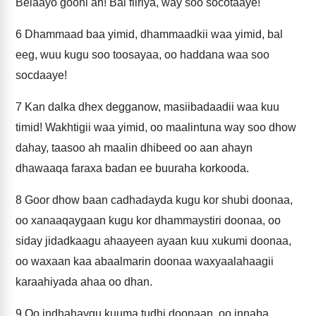
Belaayo gooni ah! Bal fiiriya, way soo socotaaye!
6
Dhammaad baa yimid, dhammaadkii waa yimid, bal
eeg, wuu kugu soo toosayaa, oo haddana waa soo
socdaaye!
7
Kan dalka dhex degganow, masiibadaadii waa kuu
timid! Wakhtigii waa yimid, oo maalintuna way soo dhow
dahay, taasoo ah maalin dhibeed oo aan ahayn
dhawaaqa faraxa badan ee buuraha korkooda.
8
Goor dhow baan cadhadayda kugu kor shubi doonaa,
oo xanaaqaygaan kugu kor dhammaystiri doonaa, oo
siday jidadkaagu ahaayeen ayaan kuu xukumi doonaa,
oo waxaan kaa abaalmarin doonaa waxyaalahaagii
karaahiyada ahaa oo dhan.
9
Oo indhahaygu kuuma tudhi doonaan, oo innaba