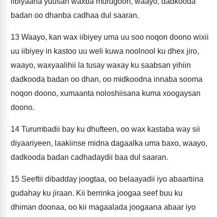
iibiyaana yuusan waxba murugoon, waayo, dadkooda
badan oo dhanba cadhaa dul saaran.
13
Waayo, kan wax iibiyey uma uu soo noqon doono wixii
uu iibiyey in kastoo uu weli kuwa noolnool ku dhex jiro,
waayo, waxyaalihii la tusay waxay ku saabsan yihiin
dadkooda badan oo dhan, oo midkoodna innaba sooma
noqon doono, xumaanta noloshiisana kuma xoogaysan
doono.
14
Turumbadii bay ku dhufteen, oo wax kastaba way sii
diyaariyeen, laakiinse midna dagaalka uma baxo, waayo,
dadkooda badan cadhadaydii baa dul saaran.
15
Seeftii dibadday joogtaa, oo belaayadii iyo abaartiina
gudahay ku jiraan. Kii berrinka joogaa seef buu ku
dhiman doonaa, oo kii magaalada joogaana abaar iyo