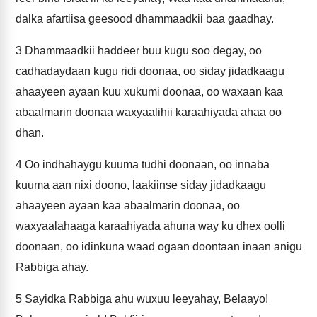
dalka afartiisa geesood dhammaadkii baa gaadhay.
3
Dhammaadkii haddeer buu kugu soo degay, oo
cadhadaydaan kugu ridi doonaa, oo siday jidadkaagu
ahaayeen ayaan kuu xukumi doonaa, oo waxaan kaa
abaalmarin doonaa waxyaalihii karaahiyada ahaa oo
dhan.
4
Oo indhahaygu kuuma tudhi doonaan, oo innaba
kuuma aan nixi doono, laakiinse siday jidadkaagu
ahaayeen ayaan kaa abaalmarin doonaa, oo
waxyaalahaaga karaahiyada ahuna way ku dhex oolli
doonaan, oo idinkuna waad ogaan doontaan inaan anigu
Rabbiga ahay.
5
Sayidka Rabbiga ahu wuxuu leeyahay, Belaayo!