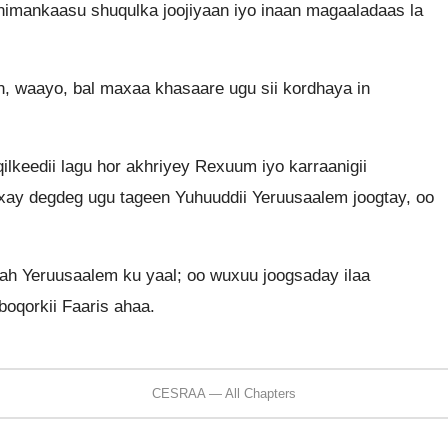
nimankaasu shuqulka joojiyaan iyo inaan magaaladaas la
n, waayo, bal maxaa khasaare ugu sii kordhaya in
ilkeedii lagu hor akhriyey Rexuum iyo karraanigii
xay degdeg ugu tageen Yuhuuddii Yeruusaalem joogtay, oo
ah Yeruusaalem ku yaal; oo wuxuu joogsaday ilaa
boqorkii Faaris ahaa.
CESRAA — All Chapters