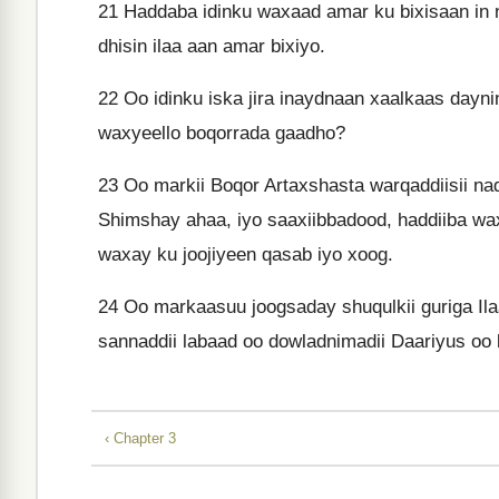
21
Haddaba idinku waxaad amar ku bixisaan in 
dhisin ilaa aan amar bixiyo.
22
Oo idinku iska jira inaydnaan xaalkaas dayni
waxyeello boqorrada gaadho?
23
Oo markii Boqor Artaxshasta warqaddiisii naq
Shimshay ahaa, iyo saaxiibbadood, haddiiba wa
waxay ku joojiyeen qasab iyo xoog.
24
Oo markaasuu joogsaday shuqulkii guriga Ila
sannaddii labaad oo dowladnimadii Daariyus oo 
‹ Chapter 3