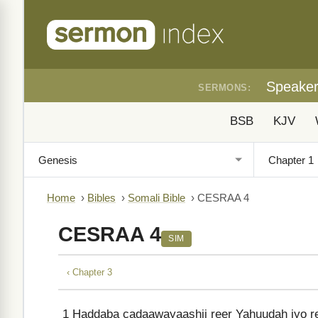
Speake
SERMONS:
BSB
KJV
Home
›
Bibles
›
Somali Bible
›
CESRAA 4
CESRAA 4
SIM
‹ Chapter 3
1
Haddaba cadaawayaashii reer Yahuudah iyo re