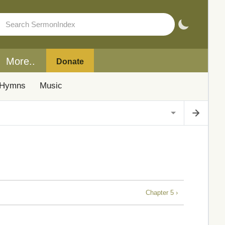
More..
Donate
Hymns
Music
Chapter 5 ›