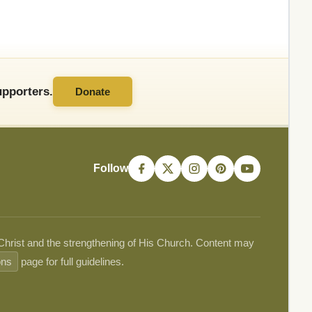
pporters.
Donate
Follow
 Christ and the strengthening of His Church. Content may
ons
page for full guidelines.