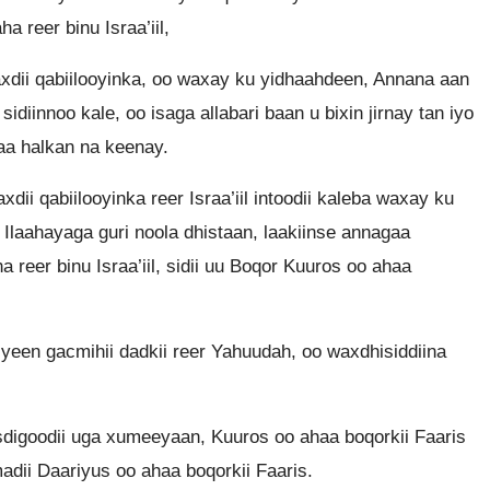
 reer binu Israa’iil,
dii qabiilooyinka, oo waxay ku yidhaahdeen, Annana aan
idiinnoo kale, oo isaga allabari baan u bixin jirnay tan iyo
aa halkan na keenay.
ii qabiilooyinka reer Israa’iil intoodii kaleba waxay ku
Ilaahayaga guri noola dhistaan, laakiinse annagaa
reer binu Israa’iil, sidii uu Boqor Kuuros oo ahaa
een gacmihii dadkii reer Yahuudah, oo waxdhisiddiina
sdigoodii uga xumeeyaan, Kuuros oo ahaa boqorkii Faaris
madii Daariyus oo ahaa boqorkii Faaris.