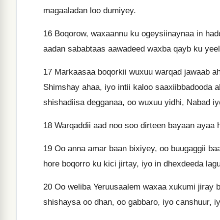
magaaladan loo dumiyey.
16
Boqorow, waxaannu ku ogeysiinaynaa in hadd
aadan sababtaas aawadeed waxba qayb ku yeela
17
Markaasaa boqorkii wuxuu warqad jawaab ah u 
Shimshay ahaa, iyo intii kaloo saaxiibbadooda 
shishadiisa degganaa, oo wuxuu yidhi, Nabad iy
18
Warqaddii aad noo soo dirteen bayaan ayaa h
19
Oo anna amar baan bixiyey, oo buugaggii baa
hore boqorro ku kici jirtay, iyo in dhexdeeda lagu
20
Oo weliba Yeruusaalem waxaa xukumi jiray bo
shishaysa oo dhan, oo gabbaro, iyo canshuur, iyo