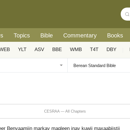
rs
Topics
Bible
Commentary
Books
WEB
YLT
ASV
BBE
WMB
T4T
DBY
|
CESRAA — All Chapters
er Benyaamiin markay maqleen inay kuwii maxaabiistii