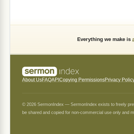
Everything we make is
About Us
FAQ
API
Copying Permissions
Privacy Polic
© 2026 SermonIndex — SermonIndex exists to freely preser
be shared and copied for non-commercial use only and m