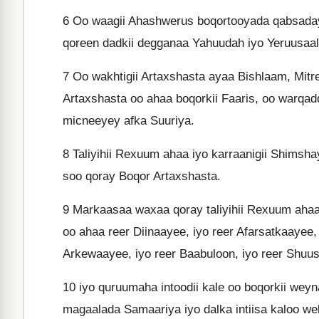
6
Oo waagii Ahashwerus boqortooyada qabsaday 
qoreen dadkii degganaa Yahuudah iyo Yeruusaa
7
Oo wakhtigii Artaxshasta ayaa Bishlaam, Mitred
Artaxshasta oo ahaa boqorkii Faaris, oo warqa
micneeyey afka Suuriya.
8
Taliyihii Rexuum ahaa iyo karraanigii Shimsh
soo qoray Boqor Artaxshasta.
9
Markaasaa waxaa qoray taliyihii Rexuum ahaa i
oo ahaa reer Diinaayee, iyo reer Afarsatkaayee, 
Arkewaayee, iyo reer Baabuloon, iyo reer Shuu
10
iyo quruumaha intoodii kale oo boqorkii weyn
magaalada Samaariya iyo dalka intiisa kaloo web