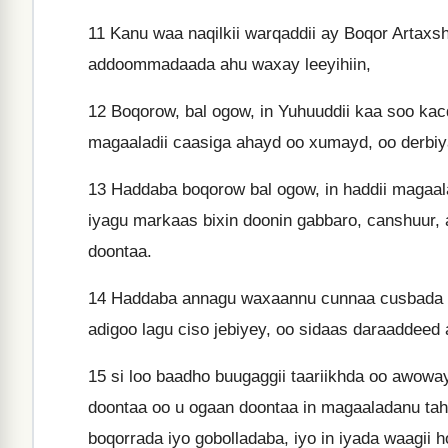
11
Kanu waa naqilkii warqaddii ay Boqor Artaxs
addoommadaada ahu waxay leeyihiin,
12
Boqorow, bal ogow, in Yuhuuddii kaa soo ka
magaaladii caasiga ahayd oo xumayd, oo derbi
13
Haddaba boqorow bal ogow, in haddii magaal
iyagu markaas bixin doonin gabbaro, canshuur
doontaa.
14
Haddaba annagu waxaannu cunnaa cusbada h
adigoo lagu ciso jebiyey, oo sidaas daraaddeed
15
si loo baadho buugaggii taariikhda oo awowa
doontaa oo u ogaan doontaa in magaaladanu tah
boqorrada iyo gobolladaba, iyo in iyada waagii 