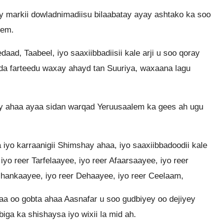
markii dowladnimadiisu bilaabatay ayay ashtako ka soo
lem.
aad, Taabeel, iyo saaxiibbadiisii kale arji u soo qoray
dda farteedu waxay ahayd tan Suuriya, waxaana lagu
ay ahaa ayaa sidan warqad Yeruusaalem ka gees ah ugu
yo karraanigii Shimshay ahaa, iyo saaxiibbadoodii kale
iyo reer Tarfelaayee, iyo reer Afaarsaayee, iyo reer
shankaayee, iyo reer Dehaayee, iyo reer Ceelaam,
aa oo gobta ahaa Aasnafar u soo gudbiyey oo dejiyey
iga ka shishaysa iyo wixii la mid ah.