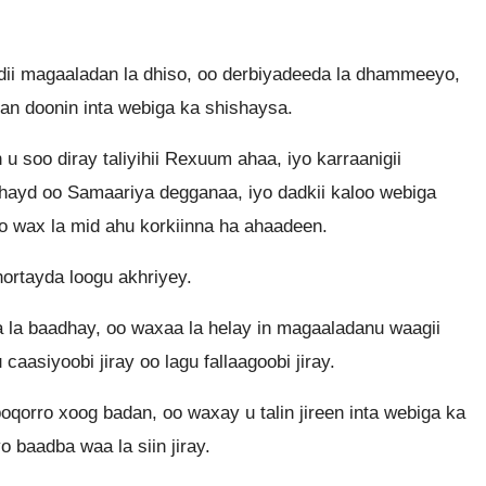
ii magaaladan la dhiso, oo derbiyadeeda la dhammeeyo,
n doonin inta webiga ka shishaysa.
soo diray taliyihii Rexuum ahaa, iyo karraanigii
ahayd oo Samaariya degganaa, iyo dadkii kaloo webiga
o wax la mid ahu korkiinna ha ahaadeen.
ortayda loogu akhriyey.
 la baadhay, oo waxaa la helay in magaaladanu waagii
 caasiyoobi jiray oo lagu fallaagoobi jiray.
qorro xoog badan, oo waxay u talin jireen inta webiga ka
 baadba waa la siin jiray.