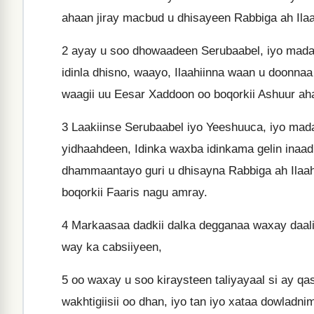
ahaan jiray macbud u dhisayeen Rabbiga ah Ilaaha
2
ayay u soo dhowaadeen Serubaabel, iyo madax
idinla dhisno, waayo, Ilaahiinna waan u doonnaa s
waagii uu Eesar Xaddoon oo boqorkii Ashuur ah
3
Laakiinse Serubaabel iyo Yeeshuuca, iyo madaxd
yidhaahdeen, Idinka waxba idinkama gelin inaad 
dhammaantayo guri u dhisayna Rabbiga ah Ilaaha 
boqorkii Faaris nagu amray.
4
Markaasaa dadkii dalka degganaa waxay daaliy
way ka cabsiiyeen,
5
oo waxay u soo kiraysteen taliyayaal si ay qa
wakhtigiisii oo dhan, iyo tan iyo xataa dowladni