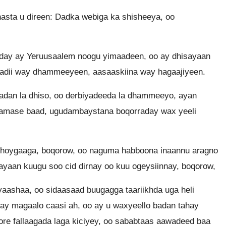
hasta u direen: Dadka webiga ka shisheeya, oo
cday ay Yeruusaalem noogu yimaadeen, oo ay dhisayaan
yadii way dhammeeyeen, aasaaskiina way hagaajiyeen.
adan la dhiso, oo derbiyadeeda la dhammeeyo, ayan
, amase baad, ugudambaystana boqorraday wax yeeli
oygaaga, boqorow, oo naguma habboona inaannu aragno
 ayaan kuugu soo cid dirnay oo kuu ogeysiinnay, boqorow,
yaashaa, oo sidaasaad buugagga taariikhda uga heli
ay magaalo caasi ah, oo ay u waxyeello badan tahay
hore fallaagada laga kiciyey, oo sababtaas aawadeed baa