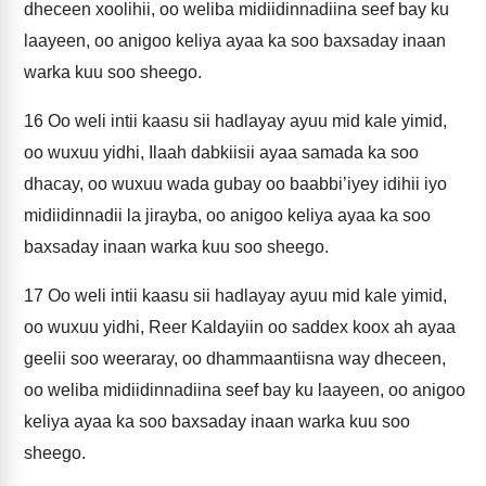
dheceen xoolihii, oo weliba midiidinnadiina seef bay ku
laayeen, oo anigoo keliya ayaa ka soo baxsaday inaan
warka kuu soo sheego.
16
Oo weli intii kaasu sii hadlayay ayuu mid kale yimid,
oo wuxuu yidhi, Ilaah dabkiisii ayaa samada ka soo
dhacay, oo wuxuu wada gubay oo baabbi’iyey idihii iyo
midiidinnadii la jirayba, oo anigoo keliya ayaa ka soo
baxsaday inaan warka kuu soo sheego.
17
Oo weli intii kaasu sii hadlayay ayuu mid kale yimid,
oo wuxuu yidhi, Reer Kaldayiin oo saddex koox ah ayaa
geelii soo weeraray, oo dhammaantiisna way dheceen,
oo weliba midiidinnadiina seef bay ku laayeen, oo anigoo
keliya ayaa ka soo baxsaday inaan warka kuu soo
sheego.