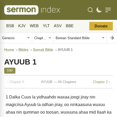
BSB
KJV
WEB
YLT
ASV
BBE
Donate
Home
›
Bibles
›
Somali Bible
›
AYUUB 1
AYUUB 1
SIM
‹ Chapter 0
AYUUB — All Chapters
Chapter 2 ›
1
Dalka Cuus la yidhaahdo waxaa joogi jiray nin
magiciisa Ayuub la odhan jiray, oo ninkaasuna wuxuu
ahaa nin qumman oo toosan, wuxuuna ahaa mid Ilaah ka