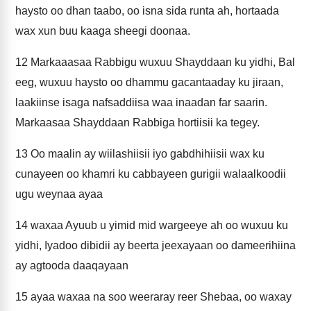
haysto oo dhan taabo, oo isna sida runta ah, hortaada
wax xun buu kaaga sheegi doonaa.
12
Markaaasaa Rabbigu wuxuu Shayddaan ku yidhi, Bal
eeg, wuxuu haysto oo dhammu gacantaaday ku jiraan,
laakiinse isaga nafsaddiisa waa inaadan far saarin.
Markaasaa Shayddaan Rabbiga hortiisii ka tegey.
13
Oo maalin ay wiilashiisii iyo gabdhihiisii wax ku
cunayeen oo khamri ku cabbayeen gurigii walaalkoodii
ugu weynaa ayaa
14
waxaa Ayuub u yimid mid wargeeye ah oo wuxuu ku
yidhi, Iyadoo dibidii ay beerta jeexayaan oo dameerihiina
ay agtooda daaqayaan
15
ayaa waxaa na soo weeraray reer Shebaa, oo waxay