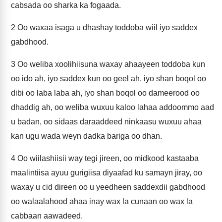
cabsada oo sharka ka fogaada.
2
Oo waxaa isaga u dhashay toddoba wiil iyo saddex
gabdhood.
3
Oo weliba xoolihiisuna waxay ahaayeen toddoba kun
oo ido ah, iyo saddex kun oo geel ah, iyo shan boqol oo
dibi oo laba laba ah, iyo shan boqol oo dameerood oo
dhaddig ah, oo weliba wuxuu kaloo lahaa addoommo aad
u badan, oo sidaas daraaddeed ninkaasu wuxuu ahaa
kan ugu wada weyn dadka bariga oo dhan.
4
Oo wiilashiisii way tegi jireen, oo midkood kastaaba
maalintiisa ayuu gurigiisa diyaafad ku samayn jiray, oo
waxay u cid direen oo u yeedheen saddexdii gabdhood
oo walaalahood ahaa inay wax la cunaan oo wax la
cabbaan aawadeed.