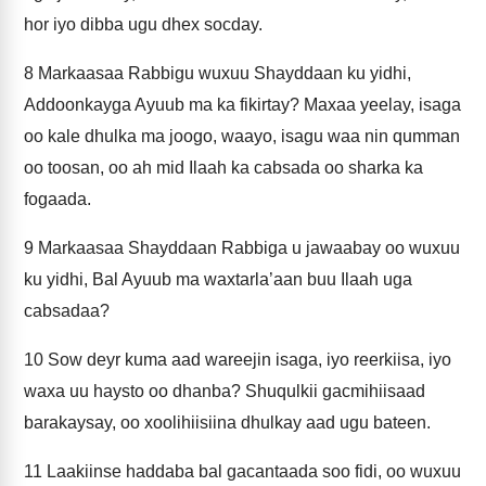
hor iyo dibba ugu dhex socday.
8
Markaasaa Rabbigu wuxuu Shayddaan ku yidhi,
Addoonkayga Ayuub ma ka fikirtay? Maxaa yeelay, isaga
oo kale dhulka ma joogo, waayo, isagu waa nin qumman
oo toosan, oo ah mid Ilaah ka cabsada oo sharka ka
fogaada.
9
Markaasaa Shayddaan Rabbiga u jawaabay oo wuxuu
ku yidhi, Bal Ayuub ma waxtarla’aan buu Ilaah uga
cabsadaa?
10
Sow deyr kuma aad wareejin isaga, iyo reerkiisa, iyo
waxa uu haysto oo dhanba? Shuqulkii gacmihiisaad
barakaysay, oo xoolihiisiina dhulkay aad ugu bateen.
11
Laakiinse haddaba bal gacantaada soo fidi, oo wuxuu