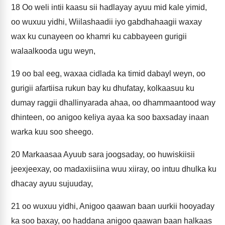
18
Oo weli intii kaasu sii hadlayay ayuu mid kale yimid,
oo wuxuu yidhi, Wiilashaadii iyo gabdhahaagii waxay
wax ku cunayeen oo khamri ku cabbayeen gurigii
walaalkooda ugu weyn,
19
oo bal eeg, waxaa cidlada ka timid dabayl weyn, oo
gurigii afartiisa rukun bay ku dhufatay, kolkaasuu ku
dumay raggii dhallinyarada ahaa, oo dhammaantood way
dhinteen, oo anigoo keliya ayaa ka soo baxsaday inaan
warka kuu soo sheego.
20
Markaasaa Ayuub sara joogsaday, oo huwiskiisii
jeexjeexay, oo madaxiisiina wuu xiiray, oo intuu dhulka ku
dhacay ayuu sujuuday,
21
oo wuxuu yidhi, Anigoo qaawan baan uurkii hooyaday
ka soo baxay, oo haddana anigoo qaawan baan halkaas