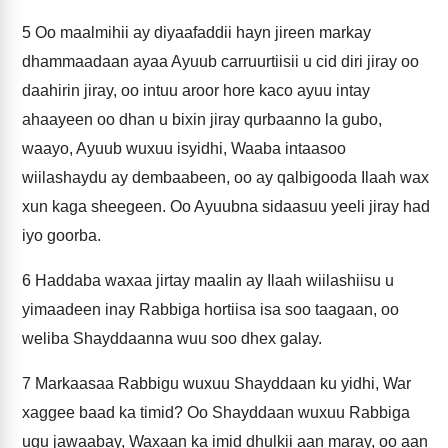
5
Oo maalmihii ay diyaafaddii hayn jireen markay
dhammaadaan ayaa Ayuub carruurtiisii u cid diri jiray oo
daahirin jiray, oo intuu aroor hore kaco ayuu intay
ahaayeen oo dhan u bixin jiray qurbaanno la gubo,
waayo, Ayuub wuxuu isyidhi, Waaba intaasoo
wiilashaydu ay dembaabeen, oo ay qalbigooda Ilaah wax
xun kaga sheegeen. Oo Ayuubna sidaasuu yeeli jiray had
iyo goorba.
6
Haddaba waxaa jirtay maalin ay Ilaah wiilashiisu u
yimaadeen inay Rabbiga hortiisa isa soo taagaan, oo
weliba Shayddaanna wuu soo dhex galay.
7
Markaasaa Rabbigu wuxuu Shayddaan ku yidhi, War
xaggee baad ka timid? Oo Shayddaan wuxuu Rabbiga
ugu jawaabay, Waxaan ka imid dhulkii aan maray, oo aan