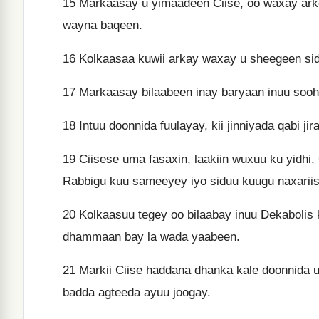
15
Markaasay u yimaadeen Ciise, oo waxay arkeen
wayna baqeen.
16
Kolkaasaa kuwii arkay waxay u sheegeen sidii 
17
Markaasay bilaabeen inay baryaan inuu sooh
18
Intuu doonnida fuulayay, kii jinniyada qabi ji
19
Ciisese uma fasaxin, laakiin wuxuu ku yidhi
Rabbigu kuu sameeyey iyo siduu kuugu naxariis
20
Kolkaasuu tegey oo bilaabay inuu Dekabolis
dhammaan bay la wada yaabeen.
21
Markii Ciise haddana dhanka kale doonnida u
badda agteeda ayuu joogay.