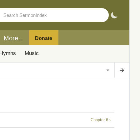
More..
Donate
Hymns
Music
Chapter 6 ›