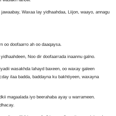
awaabay, Waxaa lay yidhaahdaa, Liijon, waayo, annagu
n oo doofaarro ah oo daaqaysa.
 yidhaahdeen, Noo dir doofaarrada inaannu galno.
niyadii wasakhda lahayd baxeen, oo waxay galeen
acday ilaa badda, baddayna ku bakhtiyeen, waxayna
adkii magaalada iyo beerahaba ayay u warrameen.
 dhacay.