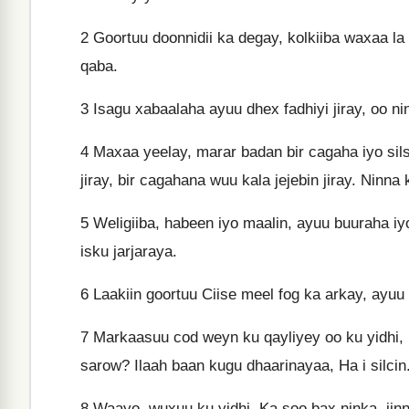
2
Goortuu doonnidii ka degay, kolkiiba waxaa la
qaba.
3
Isagu xabaalaha ayuu dhex fadhiyi jiray, oo ninn
4
Maxaa yeelay, marar badan bir cagaha iyo silsil
jiray, bir cagahana wuu kala jejebin jiray. Ninn
5
Weligiiba, habeen iyo maalin, ayuu buuraha iy
isku jarjaraya.
6
Laakiin goortuu Ciise meel fog ka arkay, ayuu
7
Markaasuu cod weyn ku qayliyey oo ku yidhi, 
sarow? Ilaah baan kugu dhaarinayaa, Ha i silcin
8
Waayo, wuxuu ku yidhi, Ka soo bax ninka, jin