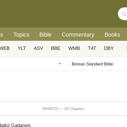
rs
Topics
Bible
Commentary
Books
WEB
YLT
ASV
BBE
WMB
T4T
DBY
|
MARKOS — All Chapters
alkii Gadareni.