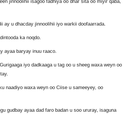
 jinnoolihii isagoo fadhiya oo dhar sita oo miyir qaba,
ay u dhacday jinnoolihii iyo warkii doofaarrada.
dintooda ka noqdo.
ray ayaa baryay inuu raaco.
, Gurigaaga iyo dadkaaga u tag oo u sheeg waxa weyn oo
tay.
 ku naadiyo waxa weyn oo Ciise u sameeyey, oo
gu gudbay ayaa dad faro badan u soo ururay, isaguna