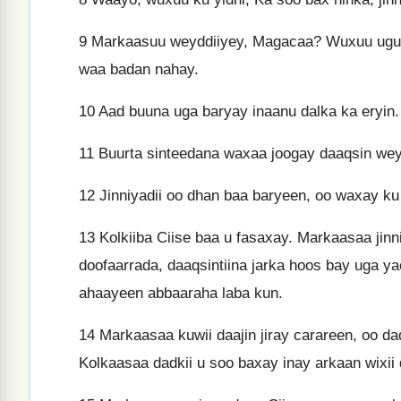
9
Markaasuu weyddiiyey, Magacaa? Wuxuu ugu j
waa badan nahay.
10
Aad buuna uga baryay inaanu dalka ka eryin.
11
Buurta sinteedana waxaa joogay daaqsin wey
12
Jinniyadii oo dhan baa baryeen, oo waxay ku
13
Kolkiiba Ciise baa u fasaxay. Markaasaa jin
doofaarrada, daaqsintiina jarka hoos bay uga y
ahaayeen abbaaraha laba kun.
14
Markaasaa kuwii daajin jiray carareen, oo d
Kolkaasaa dadkii u soo baxay inay arkaan wixii