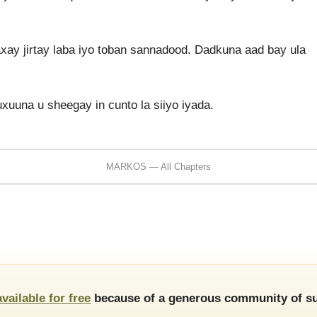
xay jirtay laba iyo toban sannadood. Dadkuna aad bay ula
uuna u sheegay in cunto la siiyo iyada.
MARKOS — All Chapters
available for free
because of a generous community of su