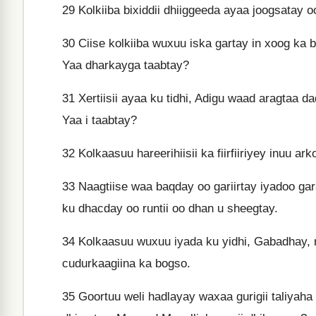
29
Kolkiiba bixiddii dhiiggeeda ayaa joogsatay o
30
Ciise kolkiiba wuxuu iska gartay in xoog ka ba
Yaa dharkayga taabtay?
31
Xertiisii ayaa ku tidhi, Adigu waad aragtaa 
Yaa i taabtay?
32
Kolkaasuu hareerihiisii ka fiirfiiriyey inuu a
33
Naagtiise waa baqday oo gariirtay iyadoo gar
ku dhacday oo runtii oo dhan u sheegtay.
34
Kolkaasuu wuxuu iyada ku yidhi, Gabadhay, 
cudurkaagiina ka bogso.
35
Goortuu weli hadlayay waxaa gurigii taliyaha