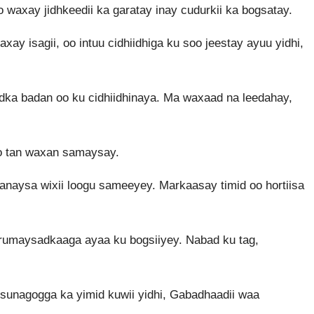
o waxay jidhkeedii ka garatay inay cudurkii ka bogsatay.
xay isagii, oo intuu cidhiidhiga ku soo jeestay ayuu yidhi,
dadka badan oo ku cidhiidhinaya. Ma waxaad na leedahay,
rko tan waxan samaysay.
anaysa wixii loogu sameeyey. Markaasay timid oo hortiisa
rumaysadkaaga ayaa ku bogsiiyey. Nabad ku tag,
 sunagogga ka yimid kuwii yidhi, Gabadhaadii waa