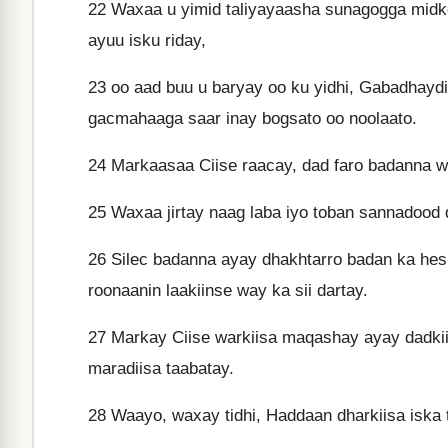
22
Waxaa u yimid taliyayaasha sunagogga midkoo
ayuu isku riday,
23
oo aad buu u baryay oo ku yidhi, Gabadhayd
gacmahaaga saar inay bogsato oo noolaato.
24
Markaasaa Ciise raacay, dad faro badanna wa
25
Waxaa jirtay naag laba iyo toban sannadood d
26
Silec badanna ayay dhakhtarro badan ka hesh
roonaanin laakiinse way ka sii dartay.
27
Markay Ciise warkiisa maqashay ayay dadkii
maradiisa taabatay.
28
Waayo, waxay tidhi, Haddaan dharkiisa iska