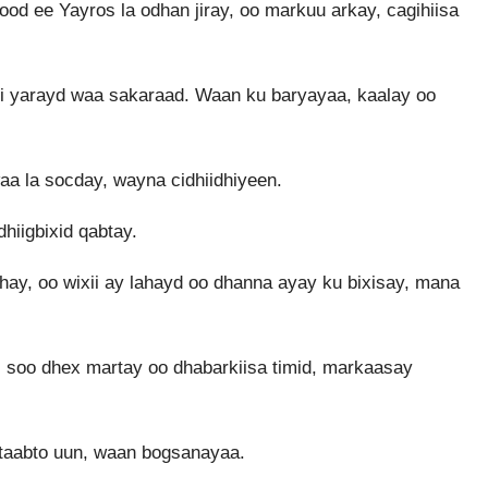
d ee Yayros la odhan jiray, oo markuu arkay, cagihiisa
ii yarayd waa sakaraad. Waan ku baryayaa, kaalay oo
a la socday, wayna cidhiidhiyeen.
hiigbixid qabtay.
ay, oo wixii ay lahayd oo dhanna ayay ku bixisay, mana
 soo dhex martay oo dhabarkiisa timid, markaasay
 taabto uun, waan bogsanayaa.