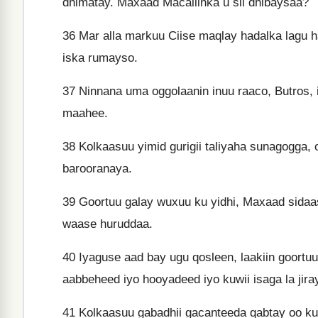
dhimatay. Maxaad Macallinka u sii dhibaysaa?
36
Mar alla markuu Ciise maqlay hadalka lagu h
iska rumayso.
37
Ninnana uma oggolaanin inuu raaco, Butros, 
maahee.
38
Kolkaasuu yimid gurigii taliyaha sunagogga,
barooranaya.
39
Goortuu galay wuxuu ku yidhi, Maxaad sida
waase huruddaa.
40
Iyaguse aad bay ugu qosleen, laakiin goortu
aabbeheed iyo hooyadeed iyo kuwii isaga la jira
41
Kolkaasuu gabadhii gacanteeda qabtay oo ku 