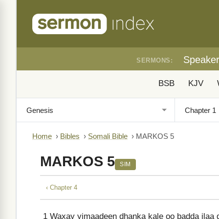
Speake
SERMONS:
BSB
KJV
Home
›
Bibles
›
Somali Bible
›
MARKOS 5
MARKOS 5
SIM
‹ Chapter 4
1
Waxay yimaadeen dhanka kale oo badda ilaa d