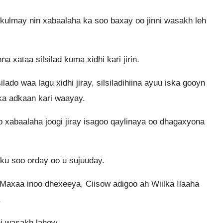
 kulmay nin xabaalaha ka soo baxay oo jinni wasakh leh
a xataa silsilad kuma xidhi kari jirin.
ado waa lagu xidhi jiray, silsiladihiina ayuu iska gooyn
a ka adkaan kari waayay.
o xabaalaha joogi jiray isagoo qaylinaya oo dhagaxyona
 ku soo orday oo u sujuuday.
Maxaa inoo dhexeeya, Ciisow adigoo ah Wiilka Ilaaha
.
ni wasakh lahow.