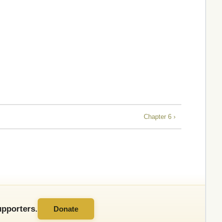
Chapter 6 ›
pporters.
Donate