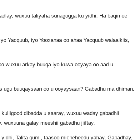
adlay, wuxuu taliyaha sunagogga ku yidhi, Ha baqin ee
iyo Yacquub, iyo Yooxanaa oo ahaa Yacquub walaalkiis,
 oo wuxuu arkay buuqa iyo kuwa ooyaya oo aad u
as ugu buuqaysaan oo u ooyaysaan? Gabadhu ma dhiman,
u kulligood dibadda u saaray, wuxuu waday gabadhii
y, wuxuuna galay meeshii gabadhu jiiftay.
yidhi, Talita qumi, taasoo micneheedu yahay, Gabadhay,