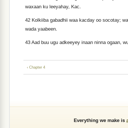
waxaan ku leeyahay, Kac.
42
Kolkiiba gabadhii waa kacday oo socotay; wa
wada yaabeen.
43
Aad buu ugu adkeeyey inaan ninna ogaan, wux
‹ Chapter 4
Everything we make is