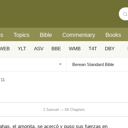
rs
Topics
Bible
Commentary
Books
WEB
YLT
ASV
BBE
WMB
T4T
DBY
|
 11
1 Samuel — All Chapters
as, el amonita, se acercó y puso sus fuerzas en