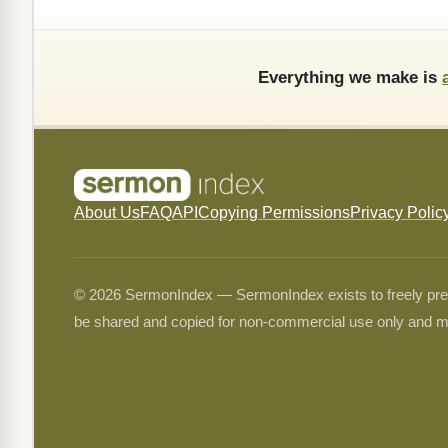
Everything we make is
About Us
FAQ
API
Copying Permissions
Privacy Polic
© 2026 SermonIndex — SermonIndex exists to freely preser
be shared and copied for non-commercial use only and m