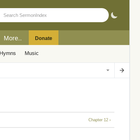
More..
Donate
Hymns
Music
Chapter 12 ›