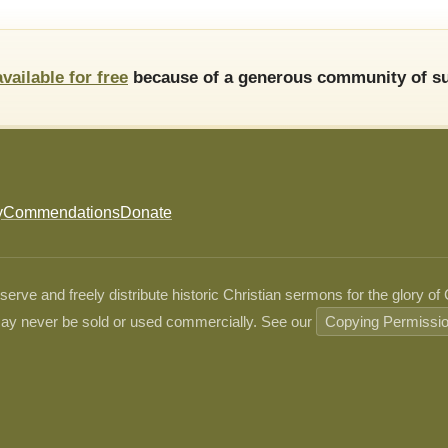
available for free
because of a generous community of su
y
Commendations
Donate
ve and freely distribute historic Christian sermons for the glory of
ay never be sold or used commercially. See our
Copying Permissi