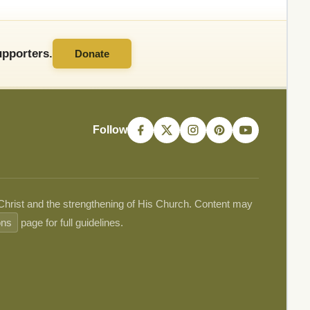
pporters.
Donate
Follow
 Christ and the strengthening of His Church. Content may
ons
page for full guidelines.