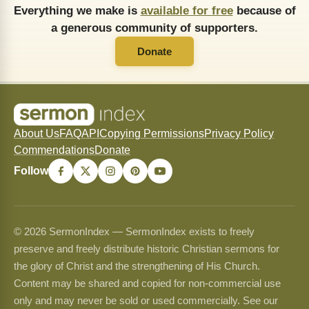
Everything we make is
available for free
because of
a generous community of supporters.
Donate
About Us
FAQ
API
Copying Permissions
Privacy Policy
Commendations
Donate
Follow
© 2026 SermonIndex — SermonIndex exists to freely
preserve and freely distribute historic Christian sermons for
the glory of Christ and the strengthening of His Church.
Content may be shared and copied for non-commercial use
only and may never be sold or used commercially. See our