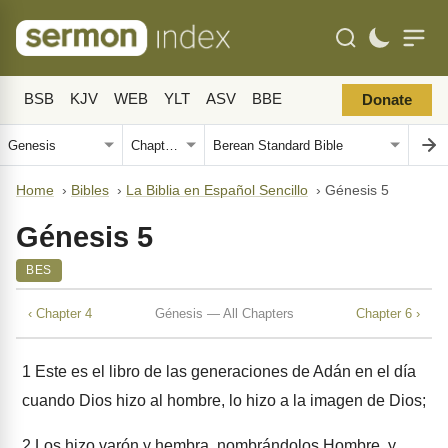
BSB
KJV
WEB
YLT
ASV
BBE
Donate
Home
›
Bibles
›
La Biblia en Español Sencillo
›
Génesis 5
Génesis 5
BES
‹ Chapter 4
Génesis — All Chapters
Chapter 6 ›
1
Este es el libro de las generaciones de Adán en el día
cuando Dios hizo al hombre, lo hizo a la imagen de Dios;
2
Los hizo varón y hembra, nombrándolos Hombre, y