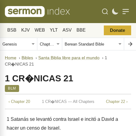
BSB
KJV
WEB
YLT
ASV
BBE
Donate
Home
›
Bibles
›
Santa Biblia libre para el mundo
›
1
CR�NICAS 21
1 CR�NICAS 21
BLM
‹ Chapter 20
1 CR�NICAS — All Chapters
Chapter 22 ›
1
Satanás se levantó contra Israel e incitó a David a
hacer un censo de Israel.