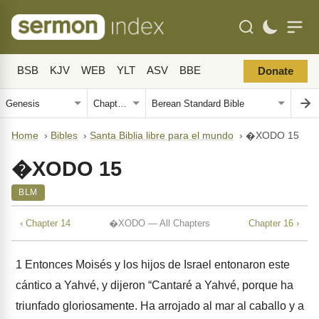
BSB
KJV
WEB
YLT
ASV
BBE
Donate
Home
›
Bibles
›
Santa Biblia libre para el mundo
›
�XODO 15
�XODO 15
BLM
‹ Chapter 14
�XODO — All Chapters
Chapter 16 ›
1
Entonces Moisés y los hijos de Israel entonaron este
cántico a Yahvé, y dijeron “Cantaré a Yahvé, porque ha
triunfado gloriosamente. Ha arrojado al mar al caballo y a