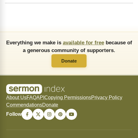
Everything we make is
available for free
because of
a generous community of supporters.
Donate
About Us
FAQ
API
Copying Permissions
Privacy Policy
Commendations
Donate
Follow