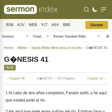
BSB
KJV
WEB
YLT
ASV
BBE
Donate
Home
›
Bibles
›
Santa Biblia libre para el mundo
›
G�NESIS 41
G�NESIS 41
BLM
‹ Chapter 40
G�NESIS — All Chapters
Chapter 42 ›
1
Al cabo de dos años completos, Faraón soñó, y he aquí
que estaba junto al río.
2
He aquí que siete reses subían del río. Estaban lisos y