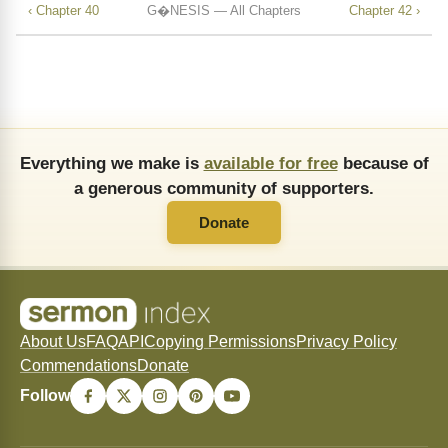
‹ Chapter 40
G�NESIS — All Chapters
Chapter 42 ›
Everything we make is
available for free
because of
a generous community of supporters.
Donate
About Us
FAQ
API
Copying Permissions
Privacy Policy
Commendations
Donate
Follow