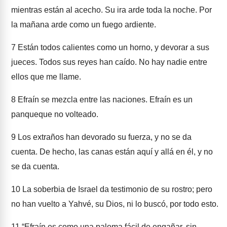
mientras están al acecho. Su ira arde toda la noche. Por
la mañana arde como un fuego ardiente.
7
Están todos calientes como un horno, y devorar a sus
jueces. Todos sus reyes han caído. No hay nadie entre
ellos que me llame.
8
Efraín se mezcla entre las naciones. Efraín es un
panqueque no volteado.
9
Los extraños han devorado su fuerza, y no se da
cuenta. De hecho, las canas están aquí y allá en él, y no
se da cuenta.
10
La soberbia de Israel da testimonio de su rostro; pero
no han vuelto a Yahvé, su Dios, ni lo buscó, por todo esto.
11
“Efraín es como una paloma fácil de engañar, sin