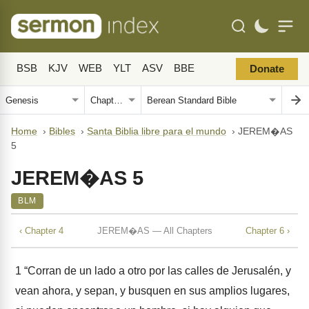
BSB
KJV
WEB
YLT
ASV
BBE
Donate
Home
›
Bibles
›
Santa Biblia libre para el mundo
›
JEREM�AS
5
JEREM�AS 5
BLM
‹ Chapter 4
JEREM�AS — All Chapters
Chapter 6 ›
1
“Corran de un lado a otro por las calles de Jerusalén, y
vean ahora, y sepan, y busquen en sus amplios lugares,