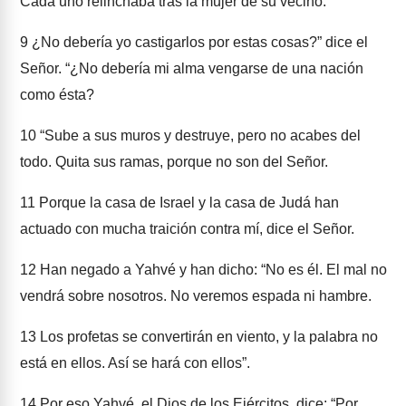
Cada uno relinchaba tras la mujer de su vecino.
9
¿No debería yo castigarlos por estas cosas?” dice el
Señor. “¿No debería mi alma vengarse de una nación
como ésta?
10
“Sube a sus muros y destruye, pero no acabes del
todo. Quita sus ramas, porque no son del Señor.
11
Porque la casa de Israel y la casa de Judá han
actuado con mucha traición contra mí, dice el Señor.
12
Han negado a Yahvé y han dicho: “No es él. El mal no
vendrá sobre nosotros. No veremos espada ni hambre.
13
Los profetas se convertirán en viento, y la palabra no
está en ellos. Así se hará con ellos”.
14
Por eso Yahvé, el Dios de los Ejércitos, dice: “Por