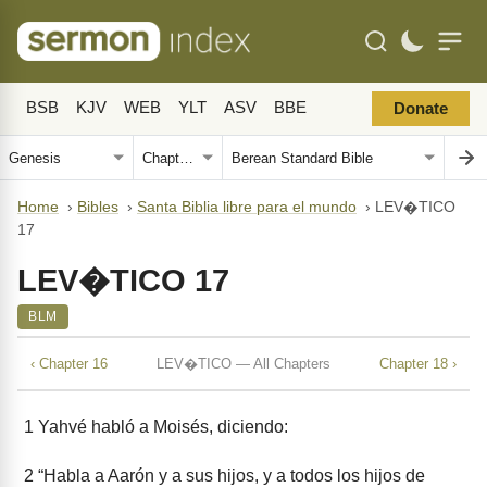
BSB
KJV
WEB
YLT
ASV
BBE
Donate
Home
›
Bibles
›
Santa Biblia libre para el mundo
›
LEV�TICO
17
LEV�TICO 17
BLM
‹ Chapter 16
LEV�TICO — All Chapters
Chapter 18 ›
1
Yahvé habló a Moisés, diciendo:
2
“Habla a Aarón y a sus hijos, y a todos los hijos de