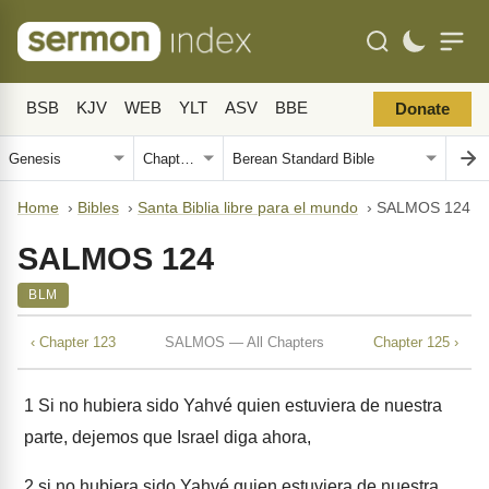
BSB
KJV
WEB
YLT
ASV
BBE
Donate
Home
›
Bibles
›
Santa Biblia libre para el mundo
›
SALMOS 124
SALMOS 124
BLM
‹ Chapter 123
SALMOS — All Chapters
Chapter 125 ›
1
Si no hubiera sido Yahvé quien estuviera de nuestra
parte, dejemos que Israel diga ahora,
2
si no hubiera sido Yahvé quien estuviera de nuestra