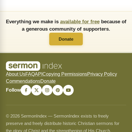
Everything we make is
available for free
because of
a generous community of supporters.
Donate
About Us
FAQ
API
Copying Permissions
Privacy Policy
Commendations
Donate
Follow
© 2026 SermonIndex — SermonIndex exists to freely
preserve and freely distribute historic Christian sermons for
the glory of Christ and the strengthening of His Church.