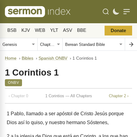
BSB
KJV
WEB
YLT
ASV
BBE
Donate
Home
›
Bibles
›
Spanish ONBV
›
1 Corintios 1
1 Corintios 1
ONBV
‹ Chapter 0
1 Corintios — All Chapters
Chapter 2 ›
1
Pablo, llamado a ser apóstol de Cristo Jesús porque
Dios así lo quiso, y nuestro hermano Sóstenes,
2
a la iglesia de Dios que está en Corinto, a los que han