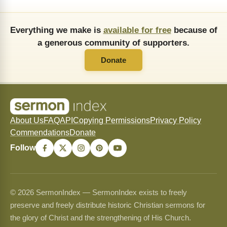
Everything we make is
available for free
because of
a generous community of supporters.
Donate
About Us
FAQ
API
Copying Permissions
Privacy Policy
Commendations
Donate
Follow
© 2026 SermonIndex — SermonIndex exists to freely
preserve and freely distribute historic Christian sermons for
the glory of Christ and the strengthening of His Church.