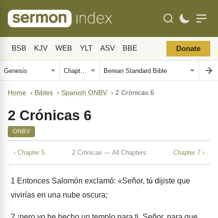
BSB
KJV
WEB
YLT
ASV
BBE
Donate
Home
›
Bibles
›
Spanish ONBV
›
2 Crónicas 6
2 Crónicas 6
ONBV
‹ Chapter 5
2 Crónicas — All Chapters
Chapter 7 ›
1
Entonces Salomón exclamó: «Señor, tú dijiste que
vivirías en una nube oscura;
2
¡pero yo he hecho un templo para ti, Señor, para que