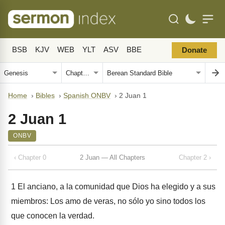
BSB
KJV
WEB
YLT
ASV
BBE
Donate
Home
›
Bibles
›
Spanish ONBV
›
2 Juan 1
2 Juan 1
ONBV
‹ Chapter 0
2 Juan — All Chapters
Chapter 2 ›
1
El anciano, a la comunidad que Dios ha elegido y a sus
miembros: Los amo de veras, no sólo yo sino todos los
que conocen la verdad.