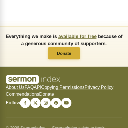
Everything we make is
available for free
because of
a generous community of supporters.
Donate
About Us
FAQ
API
Copying Permissions
Privacy Policy
Commendations
Donate
Follow
© 2026 SermonIndex — SermonIndex exists to freely