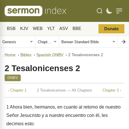
BSB
KJV
WEB
YLT
ASV
BBE
Donate
Home
›
Bibles
›
Spanish ONBV
›
2 Tesalonicenses 2
2 Tesalonicenses 2
ONBV
‹ Chapter 1
2 Tesalonicenses — All Chapters
Chapter 3 ›
1
Ahora bien, hermanos, en cuanto al retorno de nuestro
Señor Jesucristo y a nuestro encuentro con él, les
decimos esto: