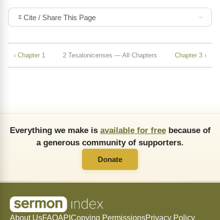
Cite / Share This Page
‹ Chapter 1
2 Tesalonicenses — All Chapters
Chapter 3 ›
Everything we make is
available for free
because of
a generous community of supporters.
Donate
About Us
FAQ
API
Copying Permissions
Privacy Policy