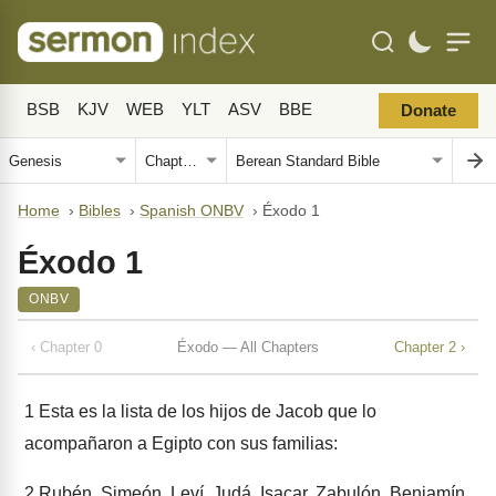
BSB
KJV
WEB
YLT
ASV
BBE
Donate
Home
›
Bibles
›
Spanish ONBV
›
Éxodo 1
Éxodo 1
ONBV
‹ Chapter 0
Éxodo — All Chapters
Chapter 2 ›
1
Esta es la lista de los hijos de Jacob que lo
acompañaron a Egipto con sus familias:
2
Rubén, Simeón, Leví, Judá, Isacar, Zabulón, Benjamín,