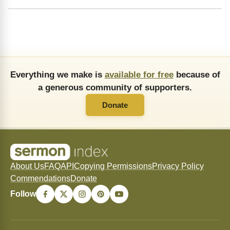
Everything we make is
available for free
because of
a generous community of supporters.
Donate
About Us
FAQ
API
Copying Permissions
Privacy Policy
Commendations
Donate
Follow