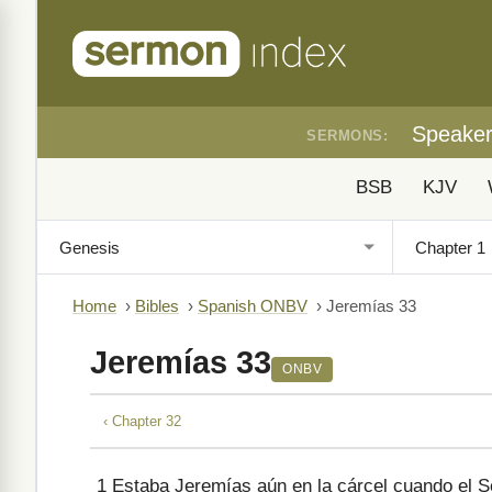
Speake
SERMONS:
BSB
KJV
Home
›
Bibles
›
Spanish ONBV
›
Jeremías 33
Jeremías 33
ONBV
‹ Chapter 32
1
Estaba Jeremías aún en la cárcel cuando el Se