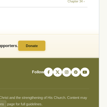
Chapter 34 ›
pporters.
Donate
Follow
 Christ and the strengthening of His Church. Content may
ons
page for full guidelines.