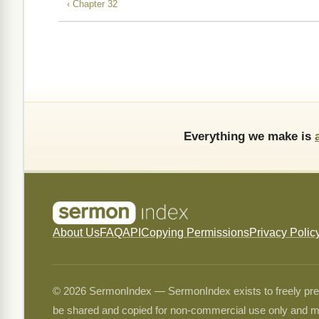
‹ Chapter 32
Everything we make is
About Us
FAQ
API
Copying Permissions
Privacy Polic
© 2026 SermonIndex — SermonIndex exists to freely preser
be shared and copied for non-commercial use only and m