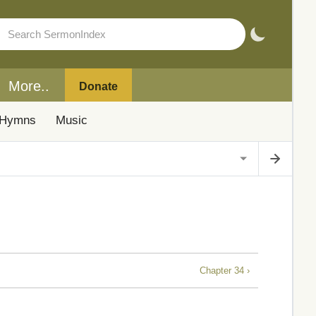
More..
Donate
Hymns
Music
Chapter 34 ›