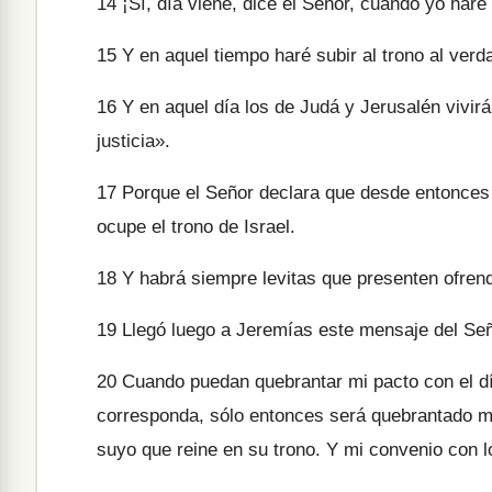
14
¡Sí, día viene, dice el Señor, cuando yo haré 
15
Y en aquel tiempo haré subir al trono al verda
16
Y en aquel día los de Judá y Jerusalén vivir
justicia».
17
Porque el Señor declara que desde entonces 
ocupe el trono de Israel.
18
Y habrá siempre levitas que presenten ofrend
19
Llegó luego a Jeremías este mensaje del Señ
20
Cuando puedan quebrantar mi pacto con el dí
corresponda, sólo entonces será quebrantado m
suyo que reine en su trono. Y mi convenio con l