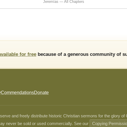
Jeremías — All Chapters
available for free
because of a generous community of su
y
Commendations
Donate
ve and freely distribute historic Christian sermons for the glory of
ay never be sold or used commercially. See our
Copying Permissi