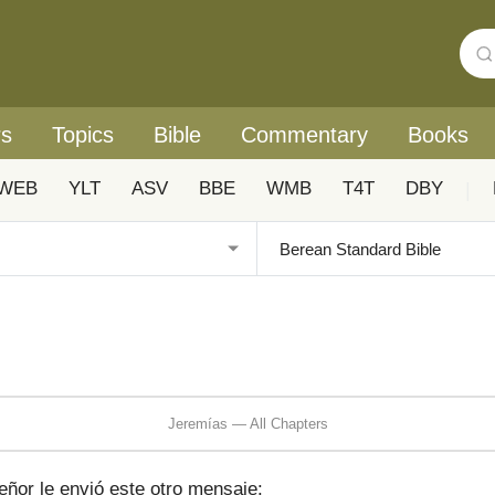
rs
Topics
Bible
Commentary
Books
WEB
YLT
ASV
BBE
WMB
T4T
DBY
|
Jeremías — All Chapters
ñor le envió este otro mensaje: