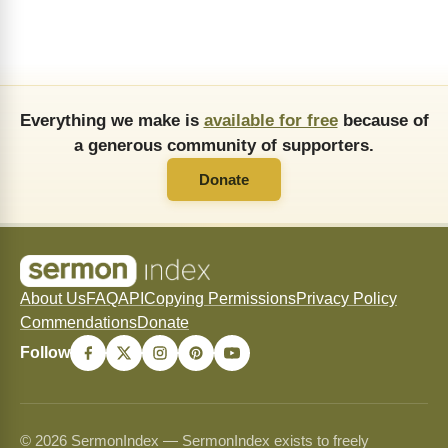
Everything we make is
available for free
because of
a generous community of supporters.
Donate
About Us
FAQ
API
Copying Permissions
Privacy Policy
Commendations
Donate
Follow
© 2026 SermonIndex — SermonIndex exists to freely