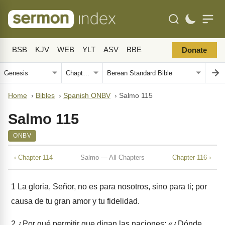
BSB
KJV
WEB
YLT
ASV
BBE
Donate
Home
›
Bibles
›
Spanish ONBV
›
Salmo 115
Salmo 115
ONBV
‹ Chapter 114
Salmo — All Chapters
Chapter 116 ›
1
La gloria, Señor, no es para nosotros, sino para ti; por
causa de tu gran amor y tu fidelidad.
2
¿Por qué permitir que digan las naciones: «¿Dónde