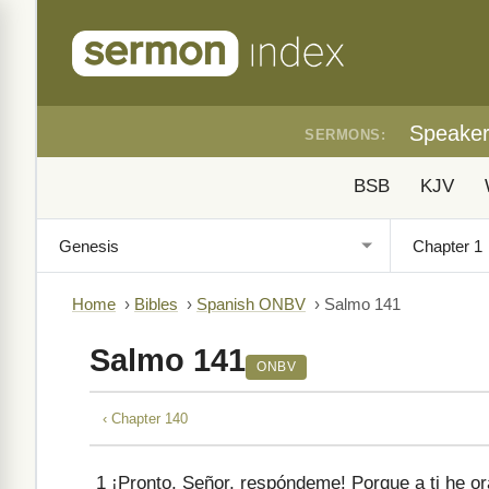
Speake
SERMONS:
BSB
KJV
Home
›
Bibles
›
Spanish ONBV
›
Salmo 141
Salmo 141
ONBV
‹ Chapter 140
1
¡Pronto, Señor, respóndeme! Porque a ti he o