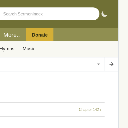
More..
Donate
Hymns
Music
Chapter 142 ›