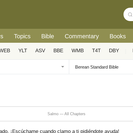
rs
Topics
Bible
Commentary
Books
WEB
YLT
ASV
BBE
WMB
T4T
DBY
|
Salmo — All Chapters
rado. ¡Escúchame cuando clamo a ti pidiéndote ayuda!