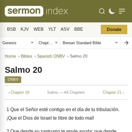
BSB
KJV
WEB
YLT
ASV
BBE
Donate
Home
›
Bibles
›
Spanish ONBV
›
Salmo 20
Salmo 20
ONBV
‹ Chapter 19
Salmo — All Chapters
Chapter 21 ›
1
Que el Señor esté contigo en el día de tu tribulación.
¡Que el Dios de Israel te libre de todo mal!
2
Que desde su santuario te envíe ayuda; que desde