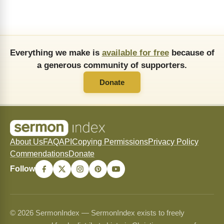
Everything we make is
available for free
because of
a generous community of supporters.
Donate
About Us
FAQ
API
Copying Permissions
Privacy Policy
Commendations
Donate
Follow
© 2026 SermonIndex — SermonIndex exists to freely