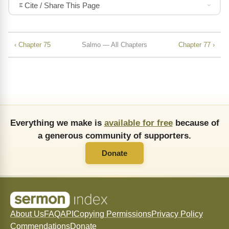
Cite / Share This Page
‹ Chapter 75
Salmo — All Chapters
Chapter 77 ›
Everything we make is
available for free
because of
a generous community of supporters.
Donate
About Us
FAQ
API
Copying Permissions
Privacy Policy
Commendations
Donate