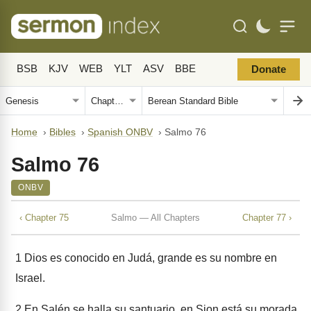
BSB
KJV
WEB
YLT
ASV
BBE
Donate
Home
›
Bibles
›
Spanish ONBV
›
Salmo 76
Salmo 76
ONBV
‹ Chapter 75
Salmo — All Chapters
Chapter 77 ›
1
Dios es conocido en Judá, grande es su nombre en
Israel.
2
En Salén se halla su santuario, en Sion está su morada.