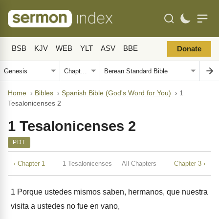
BSB
KJV
WEB
YLT
ASV
BBE
Donate
Home
›
Bibles
›
Spanish Bible (God's Word for You)
›
1
Tesalonicenses 2
1 Tesalonicenses 2
PDT
‹ Chapter 1
1 Tesalonicenses — All Chapters
Chapter 3 ›
1
Porque ustedes mismos saben, hermanos, que nuestra
visita a ustedes no fue en vano,