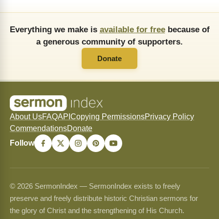
Everything we make is
available for free
because of
a generous community of supporters.
Donate
About Us
FAQ
API
Copying Permissions
Privacy Policy
Commendations
Donate
Follow
© 2026 SermonIndex — SermonIndex exists to freely
preserve and freely distribute historic Christian sermons for
the glory of Christ and the strengthening of His Church.