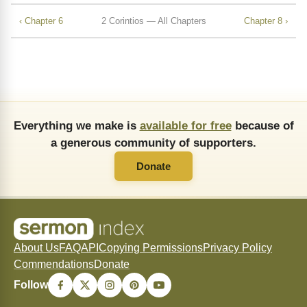
‹ Chapter 6
2 Corintios — All Chapters
Chapter 8 ›
Everything we make is
available for free
because of
a generous community of supporters.
Donate
About Us
FAQ
API
Copying Permissions
Privacy Policy
Commendations
Donate
Follow