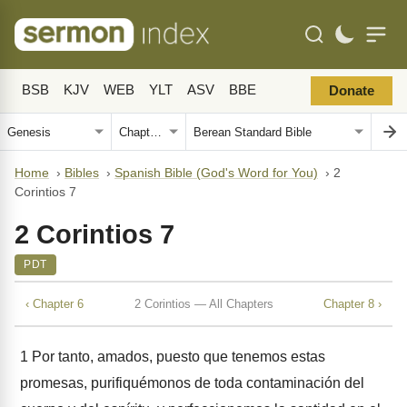
BSB
KJV
WEB
YLT
ASV
BBE
Donate
Home
›
Bibles
›
Spanish Bible (God's Word for You)
›
2
Corintios 7
2 Corintios 7
PDT
‹ Chapter 6
2 Corintios — All Chapters
Chapter 8 ›
1
Por tanto, amados, puesto que tenemos estas
promesas, purifiquémonos de toda contaminación del