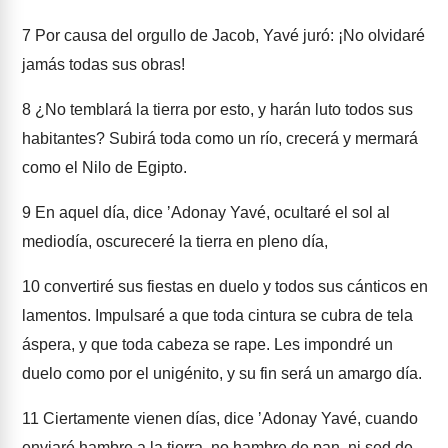
7
Por causa del orgullo de Jacob, Yavé juró: ¡No olvidaré
jamás todas sus obras!
8
¿No temblará la tierra por esto, y harán luto todos sus
habitantes? Subirá toda como un río, crecerá y mermará
como el Nilo de Egipto.
9
En aquel día, dice ʼAdonay Yavé, ocultaré el sol al
mediodía, oscureceré la tierra en pleno día,
10
convertiré sus fiestas en duelo y todos sus cánticos en
lamentos. Impulsaré a que toda cintura se cubra de tela
áspera, y que toda cabeza se rape. Les impondré un
duelo como por el unigénito, y su fin será un amargo día.
11
Ciertamente vienen días, dice ʼAdonay Yavé, cuando
enviaré hambre a la tierra, no hambre de pan, ni sed de