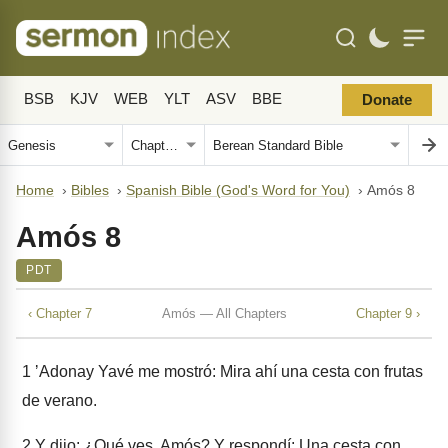
BSB
KJV
WEB
YLT
ASV
BBE
Donate
Home
›
Bibles
›
Spanish Bible (God's Word for You)
›
Amós 8
Amós 8
PDT
‹ Chapter 7
Amós — All Chapters
Chapter 9 ›
1
ʼAdonay Yavé me mostró: Mira ahí una cesta con frutas
de verano.
2
Y dijo: ¿Qué ves, Amós? Y respondí: Una cesta con