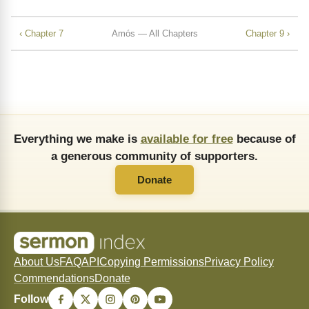
‹ Chapter 7
Amós — All Chapters
Chapter 9 ›
Everything we make is
available for free
because of
a generous community of supporters.
Donate
About Us
FAQ
API
Copying Permissions
Privacy Policy
Commendations
Donate
Follow