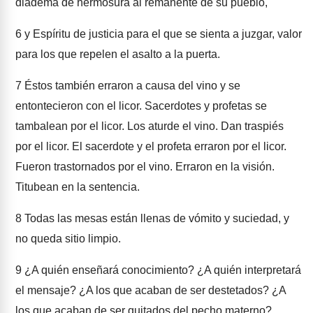
diadema de hermosura al remanente de su pueblo,
6
y Espíritu de justicia para el que se sienta a juzgar, valor
para los que repelen el asalto a la puerta.
7
Éstos también erraron a causa del vino y se
entontecieron con el licor. Sacerdotes y profetas se
tambalean por el licor. Los aturde el vino. Dan traspiés
por el licor. El sacerdote y el profeta erraron por el licor.
Fueron trastornados por el vino. Erraron en la visión.
Titubean en la sentencia.
8
Todas las mesas están llenas de vómito y suciedad, y
no queda sitio limpio.
9
¿A quién enseñará conocimiento? ¿A quién interpretará
el mensaje? ¿A los que acaban de ser destetados? ¿A
los que acaban de ser quitados del pecho materno?