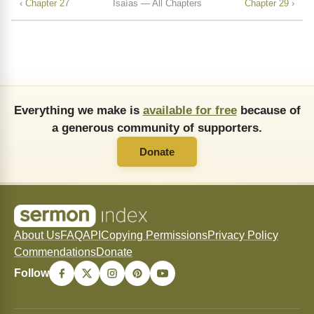
‹ Chapter 27
Isaías — All Chapters
Chapter 29 ›
Everything we make is
available for free
because of
a generous community of supporters.
Donate
About Us
FAQ
API
Copying Permissions
Privacy Policy
Commendations
Donate
Follow