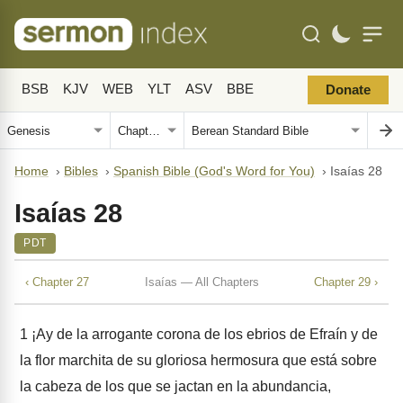
BSB
KJV
WEB
YLT
ASV
BBE
Donate
Home
›
Bibles
›
Spanish Bible (God's Word for You)
›
Isaías 28
Isaías 28
PDT
‹ Chapter 27
Isaías — All Chapters
Chapter 29 ›
1
¡Ay de la arrogante corona de los ebrios de Efraín y de
la flor marchita de su gloriosa hermosura que está sobre
la cabeza de los que se jactan en la abundancia,