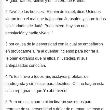
Migdol, Tafnes, Menfis y en la tierra de Patros:
2
Yavé de las huestes, ʼElohim de Israel, dice: Ustedes
vieron todo el mal que traje sobre Jerusalén y sobre todas
las ciudades de Judá. Pues miren, hoy son una
desolación y nadie vive allí
3
por causa de la perversidad con la cual se empeñaron
en provocarme a ira al quemar incienso para honrar a
ʼelohim extraños que ni ellos, ni ustedes, ni sus
antepasados conocían.
4
Yo les envié a todos mis esclavos profetas, de
madrugada y sin cesar, para decirles: ¡Oh, no hagan esta
cosa repugnante que Yo aborrezco!
5
Pero no escucharon ni inclinaron sus oídos para
regresar de su perversidad y dejar de quemar incienso a