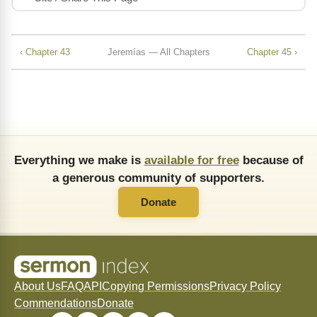
‹ Chapter 43
Jeremías — All Chapters
Chapter 45 ›
Everything we make is
available for free
because of
a generous community of supporters.
Donate
About Us
FAQ
API
Copying Permissions
Privacy Policy
Commendations
Donate