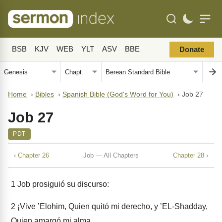
BSB
KJV
WEB
YLT
ASV
BBE
Donate
Home
›
Bibles
›
Spanish Bible (God's Word for You)
›
Job 27
Job 27
PDT
‹ Chapter 26
Job — All Chapters
Chapter 28 ›
1
Job prosiguió su discurso:
2
¡Vive ʼElohim, Quien quitó mi derecho, y ʼEL-Shadday,
Quien amargó mi alma,