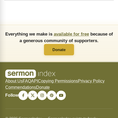
Everything we make is
available for free
because of
a generous community of supporters.
Donate
About Us
FAQ
API
Copying Permissions
Privacy Policy
Commendations
Donate
Follow