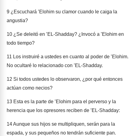
9
¿Escuchará ʼElohim su clamor cuando le caiga la
angustia?
10
¿Se deleitó en ʼEL-Shadday? ¿Invocó a ʼElohim en
todo tiempo?
11
Los instruiré a ustedes en cuanto al poder de ʼElohim.
No ocultaré lo relacionado con ʼEL-Shadday.
12
Si todos ustedes lo observaron, ¿por qué entonces
actúan como necios?
13
Esta es la parte de ʼElohim para el perverso y la
herencia que los opresores reciben de ʼEL-Shadday:
14
Aunque sus hijos se multipliquen, serán para la
espada, y sus pequeños no tendrán suficiente pan.