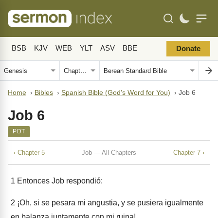
BSB
KJV
WEB
YLT
ASV
BBE
Donate
Home
›
Bibles
›
Spanish Bible (God's Word for You)
›
Job 6
Job 6
PDT
‹ Chapter 5
Job — All Chapters
Chapter 7 ›
1
Entonces Job respondió:
2
¡Oh, si se pesara mi angustia, y se pusiera igualmente
en balanza juntamente con mi ruina!