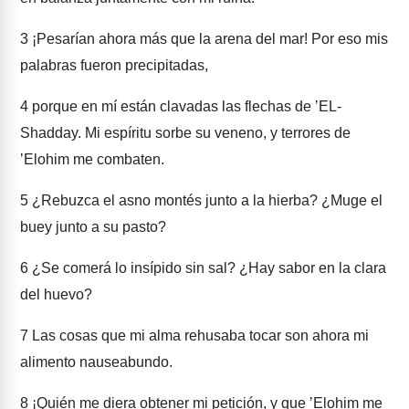
3
¡Pesarían ahora más que la arena del mar! Por eso mis
palabras fueron precipitadas,
4
porque en mí están clavadas las flechas de ʼEL-
Shadday. Mi espíritu sorbe su veneno, y terrores de
ʼElohim me combaten.
5
¿Rebuzca el asno montés junto a la hierba? ¿Muge el
buey junto a su pasto?
6
¿Se comerá lo insípido sin sal? ¿Hay sabor en la clara
del huevo?
7
Las cosas que mi alma rehusaba tocar son ahora mi
alimento nauseabundo.
8
¡Quién me diera obtener mi petición, y que ʼElohim me