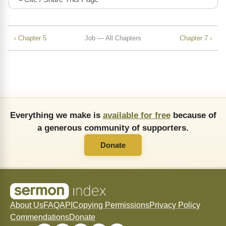
‹ Chapter 5
Job — All Chapters
Chapter 7 ›
Everything we make is
available for free
because of
a generous community of supporters.
Donate
About Us
FAQ
API
Copying Permissions
Privacy Policy
Commendations
Donate