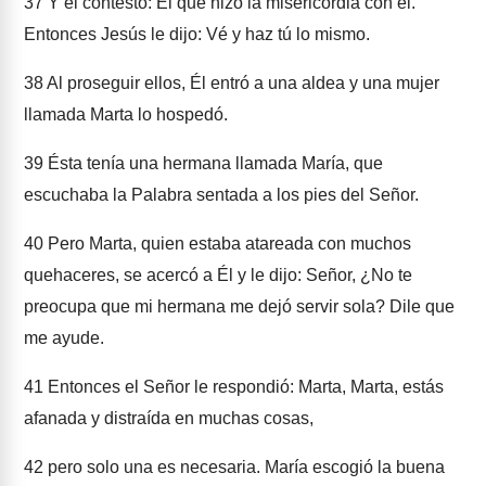
37
Y él contestó: El que hizo la misericordia con él.
Entonces Jesús le dijo: Vé y haz tú lo mismo.
38
Al proseguir ellos, Él entró a una aldea y una mujer
llamada Marta lo hospedó.
39
Ésta tenía una hermana llamada María, que
escuchaba la Palabra sentada a los pies del Señor.
40
Pero Marta, quien estaba atareada con muchos
quehaceres, se acercó a Él y le dijo: Señor, ¿No te
preocupa que mi hermana me dejó servir sola? Dile que
me ayude.
41
Entonces el Señor le respondió: Marta, Marta, estás
afanada y distraída en muchas cosas,
42
pero solo una es necesaria. María escogió la buena