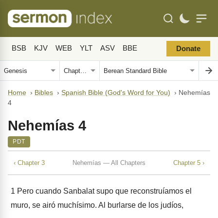
BSB
KJV
WEB
YLT
ASV
BBE
Donate
Home
›
Bibles
›
Spanish Bible (God's Word for You)
›
Nehemías
4
Nehemías 4
PDT
‹ Chapter 3
Nehemías — All Chapters
Chapter 5 ›
1
Pero cuando Sanbalat supo que reconstruíamos el
muro, se airó muchísimo. Al burlarse de los judíos,