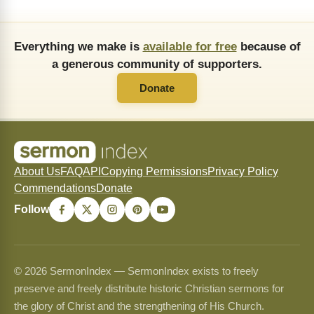
Everything we make is
available for free
because of
a generous community of supporters.
Donate
About Us
FAQ
API
Copying Permissions
Privacy Policy
Commendations
Donate
Follow
© 2026 SermonIndex — SermonIndex exists to freely
preserve and freely distribute historic Christian sermons for
the glory of Christ and the strengthening of His Church.