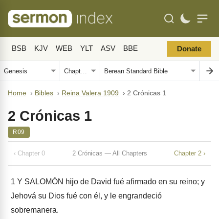
BSB
KJV
WEB
YLT
ASV
BBE
Donate
Home
›
Bibles
›
Reina Valera 1909
›
2 Crónicas 1
2 Crónicas 1
R09
‹ Chapter 0
2 Crónicas — All Chapters
Chapter 2 ›
1
Y SALOMÓN hijo de David fué afirmado en su reino; y
Jehová su Dios fué con él, y le engrandeció
sobremanera.