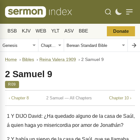
BSB
KJV
WEB
YLT
ASV
BBE
Donate
Home
›
Bibles
›
Reina Valera 1909
›
2 Samuel 9
2 Samuel 9
R09
‹ Chapter 8
2 Samuel — All Chapters
Chapter 10 ›
1
Y DIJO David: ¿Ha quedado alguno de la casa de Saúl,
á quien haga yo misericordia por amor de Jonathán?
2
Y había un siervo de la casa de Saúl, que se llamaba