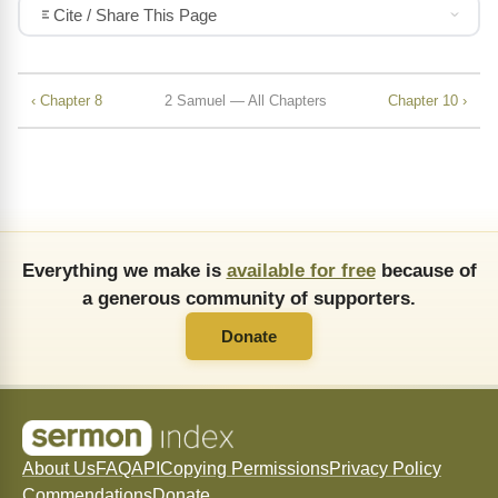
Cite / Share This Page
‹ Chapter 8
2 Samuel — All Chapters
Chapter 10 ›
Everything we make is
available for free
because of
a generous community of supporters.
Donate
About Us
FAQ
API
Copying Permissions
Privacy Policy
Commendations
Donate