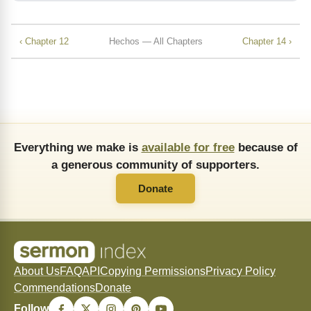
‹ Chapter 12
Hechos — All Chapters
Chapter 14 ›
Everything we make is
available for free
because of
a generous community of supporters.
Donate
About Us
FAQ
API
Copying Permissions
Privacy Policy
Commendations
Donate
Follow