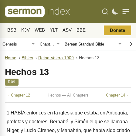
BSB
KJV
WEB
YLT
ASV
BBE
Donate
Home
›
Bibles
›
Reina Valera 1909
›
Hechos 13
Hechos 13
R09
‹ Chapter 12
Hechos — All Chapters
Chapter 14 ›
1
HABÍA entonces en la iglesia que estaba en Antioquía,
profetas y doctores: Bernabé, y Simón el que se llamaba
Niger, y Lucio Cireneo, y Manahén, que había sido criado