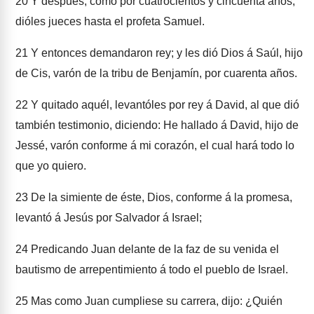
20
Y después, como por cuatrocientos y cincuenta años,
dióles jueces hasta el profeta Samuel.
21
Y entonces demandaron rey; y les dió Dios á Saúl, hijo
de Cis, varón de la tribu de Benjamín, por cuarenta años.
22
Y quitado aquél, levantóles por rey á David, al que dió
también testimonio, diciendo: He hallado á David, hijo de
Jessé, varón conforme á mi corazón, el cual hará todo lo
que yo quiero.
23
De la simiente de éste, Dios, conforme á la promesa,
levantó á Jesús por Salvador á Israel;
24
Predicando Juan delante de la faz de su venida el
bautismo de arrepentimiento á todo el pueblo de Israel.
25
Mas como Juan cumpliese su carrera, dijo: ¿Quién