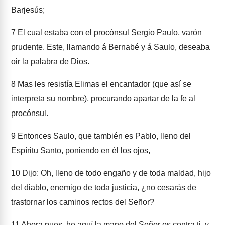
Barjesús;
7
El cual estaba con el procónsul Sergio Paulo, varón
prudente. Este, llamando á Bernabé y á Saulo, deseaba
oir la palabra de Dios.
8
Mas les resistía Elimas el encantador (que así se
interpreta su nombre), procurando apartar de la fe al
procónsul.
9
Entonces Saulo, que también es Pablo, lleno del
Espíritu Santo, poniendo en él los ojos,
10
Dijo: Oh, lleno de todo engaño y de toda maldad, hijo
del diablo, enemigo de toda justicia, ¿no cesarás de
trastornar los caminos rectos del Señor?
11
Ahora pues, he aquí la mano del Señor es contra ti, y