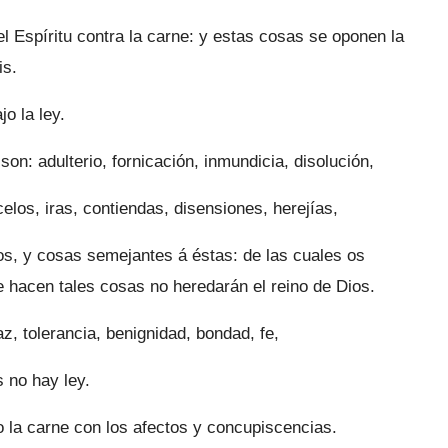
el Espíritu contra la carne: y estas cosas se oponen la
is.
o la ley.
on: adulterio, fornicación, inmundicia, disolución,
celos, iras, contiendas, disensiones, herejías,
s, y cosas semejantes á éstas: de las cuales os
 hacen tales cosas no heredarán el reino de Dios.
az, tolerancia, benignidad, bondad, fe,
 no hay ley.
o la carne con los afectos y concupiscencias.