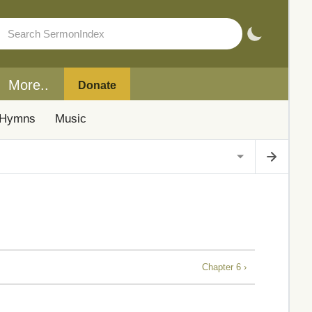
More..
Donate
Hymns
Music
Chapter 6 ›