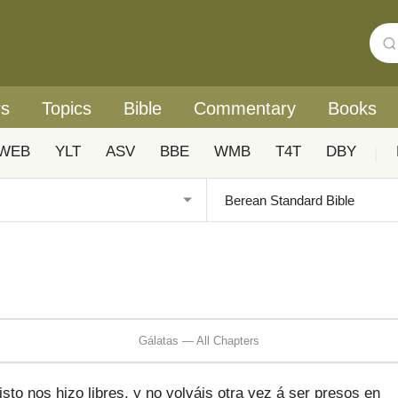
rs
Topics
Bible
Commentary
Books
WEB
YLT
ASV
BBE
WMB
T4T
DBY
|
Gálatas — All Chapters
sto nos hizo libres, y no volváis otra vez á ser presos en