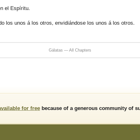
 el Espíritu.
o los unos á los otros, envidiándose los unos á los otros.
Gálatas — All Chapters
available for free
because of a generous community of su