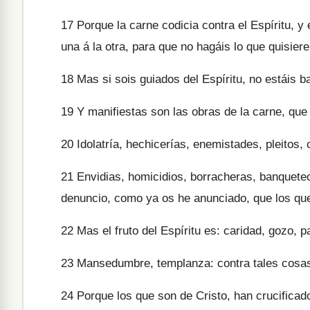
17
Porque la carne codicia contra el Espíritu, y 
una á la otra, para que no hagáis lo que quisiere
18
Mas si sois guiados del Espíritu, no estáis baj
19
Y manifiestas son las obras de la carne, que s
20
Idolatría, hechicerías, enemistades, pleitos, 
21
Envidias, homicidios, borracheras, banqueteo
denuncio, como ya os he anunciado, que los que
22
Mas el fruto del Espíritu es: caridad, gozo, p
23
Mansedumbre, templanza: contra tales cosas
24
Porque los que son de Cristo, han crucificad