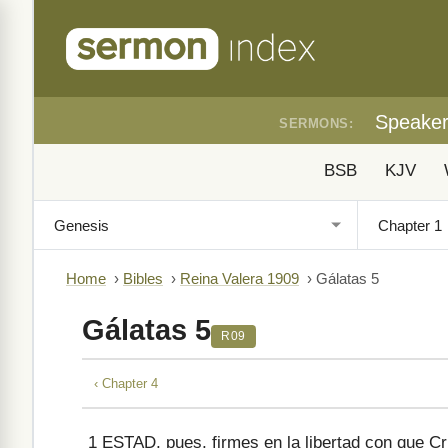
Speake
SERMONS:
BSB
KJV
Home
›
Bibles
›
Reina Valera 1909
›
Gálatas 5
Gálatas 5
R09
‹ Chapter 4
1
ESTAD, pues, firmes en la libertad con que Cri