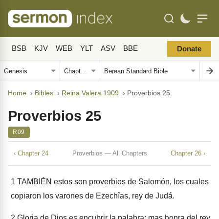
BSB
KJV
WEB
YLT
ASV
BBE
Donate
Home
›
Bibles
›
Reina Valera 1909
›
Proverbios 25
Proverbios 25
R09
‹ Chapter 24
Proverbios — All Chapters
Chapter 26 ›
1
TAMBIÉN estos son proverbios de Salomón, los cuales
copiaron los varones de Ezechîas, rey de Judá.
2
Gloria de Dios es encubrir la palabra; mas honra del rey