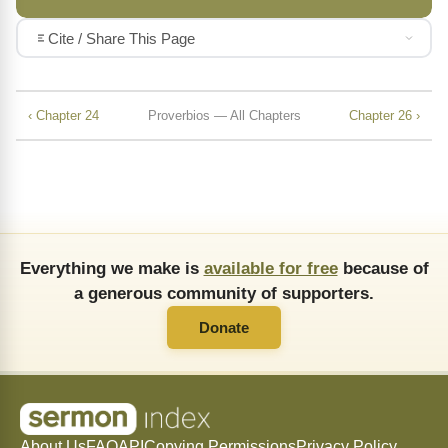
Cite / Share This Page
‹ Chapter 24
Proverbios — All Chapters
Chapter 26 ›
Everything we make is
available for free
because of
a generous community of supporters.
Donate
About Us
FAQ
API
Copying Permissions
Privacy Policy