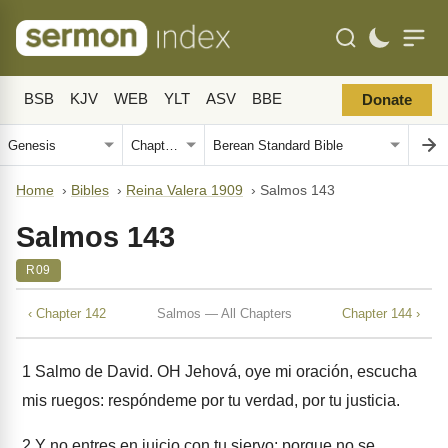
BSB
KJV
WEB
YLT
ASV
BBE
Donate
Home
›
Bibles
›
Reina Valera 1909
›
Salmos 143
Salmos 143
R09
‹ Chapter 142
Salmos — All Chapters
Chapter 144 ›
1
Salmo de David. OH Jehová, oye mi oración, escucha
mis ruegos: respóndeme por tu verdad, por tu justicia.
2
Y no entres en juicio con tu siervo; porque no se