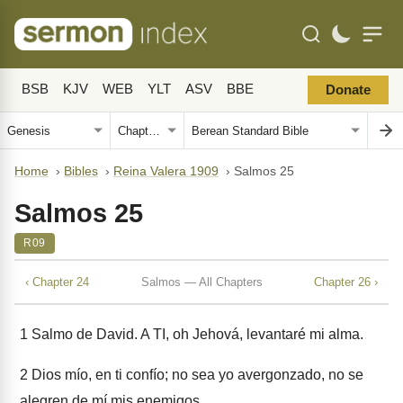
BSB
KJV
WEB
YLT
ASV
BBE
Donate
Home
›
Bibles
›
Reina Valera 1909
›
Salmos 25
Salmos 25
R09
‹ Chapter 24
Salmos — All Chapters
Chapter 26 ›
1
Salmo de David. A TI, oh Jehová, levantaré mi alma.
2
Dios mío, en ti confío; no sea yo avergonzado, no se
alegren de mí mis enemigos.