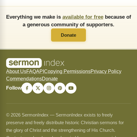
Everything we make is
available for free
because of
a generous community of supporters.
Donate
About Us
FAQ
API
Copying Permissions
Privacy Policy
Commendations
Donate
Follow
© 2026 SermonIndex — SermonIndex exists to freely
preserve and freely distribute historic Christian sermons for
the glory of Christ and the strengthening of His Church.