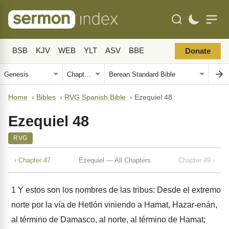
BSB
KJV
WEB
YLT
ASV
BBE
Donate
Home
›
Bibles
›
RVG Spanish Bible
›
Ezequiel 48
Ezequiel 48
RVG
‹ Chapter 47
Ezequiel — All Chapters
Chapter 49 ›
1
Y estos son los nombres de las tribus: Desde el extremo
norte por la vía de Hetlón viniendo a Hamat, Hazar-enán,
al término de Damasco, al norte, al término de Hamat;