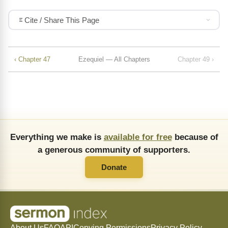
Cite / Share This Page
‹ Chapter 47
Ezequiel — All Chapters
Chapter 49 ›
Everything we make is
available for free
because of
a generous community of supporters.
Donate
About Us
FAQ
API
Copying Permissions
Privacy Policy