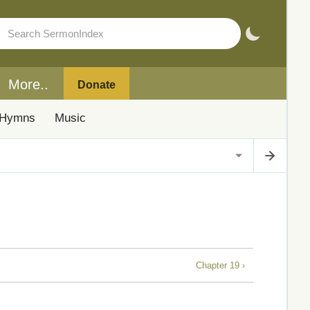
More..
Donate
Hymns
Music
Chapter 19 ›