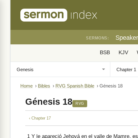
Speake
SERMONS:
BSB
KJV
Home
›
Bibles
›
RVG Spanish Bible
›
Génesis 18
Génesis 18
RVG
‹ Chapter 17
1
Y le apareció Jehová en el valle de Mamre, est