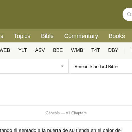
rs
Topics
Bible
Commentary
Books
WEB
YLT
ASV
BBE
WMB
T4T
DBY
|
Génesis — All Chapters
ando él sentado a la puerta de su tienda en el calor del