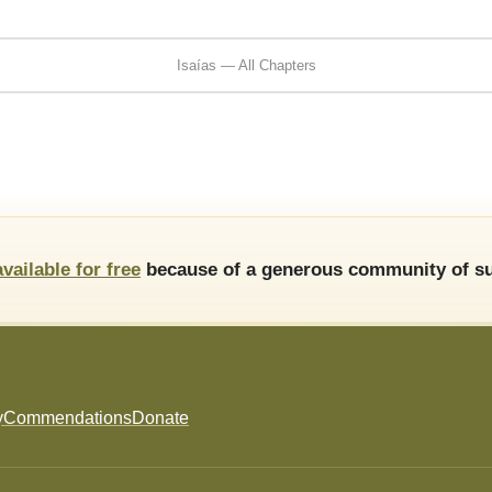
Isaías — All Chapters
available for free
because of a generous community of su
y
Commendations
Donate