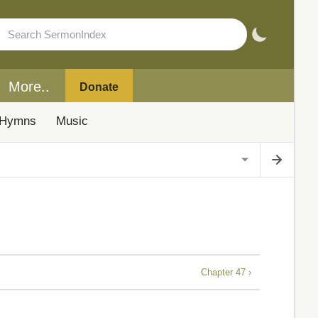
More..
Donate
Hymns
Music
Chapter 47 ›