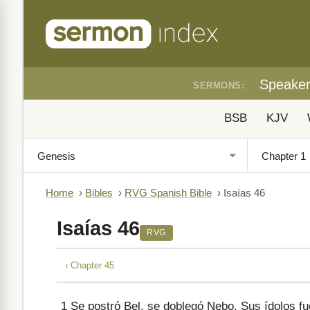
Speake
SERMONS:
BSB
KJV
Home
›
Bibles
›
RVG Spanish Bible
›
Isaías 46
Isaías 46
RVG
‹ Chapter 45
1
Se postró Bel, se doblegó Nebo. Sus ídolos fu