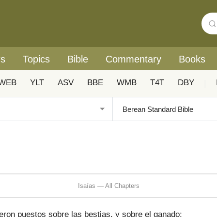
rs
Topics
Bible
Commentary
Books
WEB
YLT
ASV
BBE
WMB
T4T
DBY
|
Isaías — All Chapters
eron puestos sobre las bestias, y sobre el ganado;