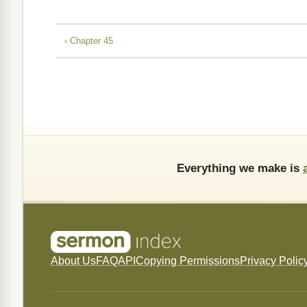
‹ Chapter 45
Everything we make is
About Us
FAQ
API
Copying Permissions
Privacy Polic