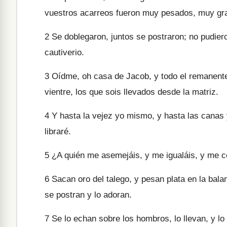
vuestros acarreos fueron muy pesados, muy gra
2
Se doblegaron, juntos se postraron; no pudiero
cautiverio.
3
Oídme, oh casa de Jacob, y todo el remanente d
vientre, los que sois llevados desde la matriz.
4
Y hasta la vejez yo mismo, y hasta las canas y
libraré.
5
¿A quién me asemejáis, y me igualáis, y me 
6
Sacan oro del talego, y pesan plata en la bala
se postran y lo adoran.
7
Se lo echan sobre los hombros, lo llevan, y lo