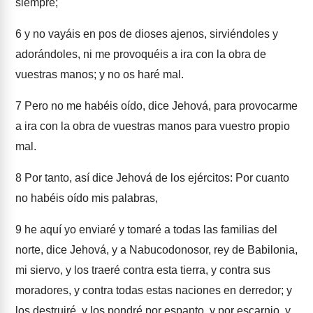
siempre;
6
y no vayáis en pos de dioses ajenos, sirviéndoles y
adorándoles, ni me provoquéis a ira con la obra de
vuestras manos; y no os haré mal.
7
Pero no me habéis oído, dice Jehová, para provocarme
a ira con la obra de vuestras manos para vuestro propio
mal.
8
Por tanto, así dice Jehová de los ejércitos: Por cuanto
no habéis oído mis palabras,
9
he aquí yo enviaré y tomaré a todas las familias del
norte, dice Jehová, y a Nabucodonosor, rey de Babilonia,
mi siervo, y los traeré contra esta tierra, y contra sus
moradores, y contra todas estas naciones en derredor; y
los destruiré, y los pondré por espanto, y por escarnio, y