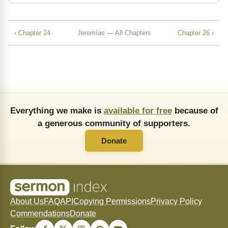
‹ Chapter 24
Jeremías — All Chapters
Chapter 26 ›
Everything we make is
available for free
because of
a generous community of supporters.
Donate
About Us
FAQ
API
Copying Permissions
Privacy Policy
Commendations
Donate