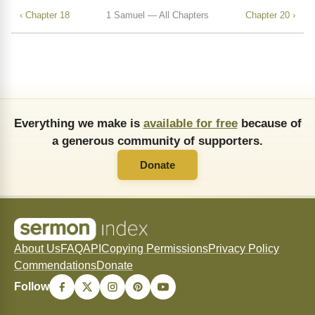
‹ Chapter 18
1 Samuel — All Chapters
Chapter 20 ›
Everything we make is
available for free
because of
a generous community of supporters.
Donate
About Us
FAQ
API
Copying Permissions
Privacy Policy
Commendations
Donate
Follow