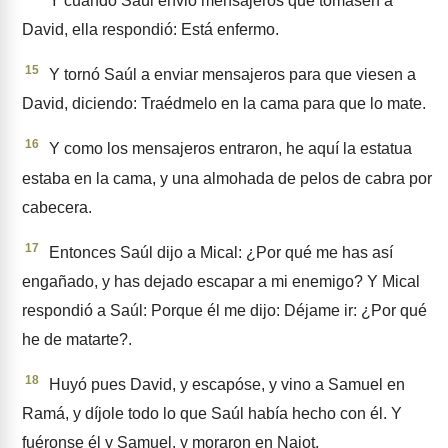
Y cuando Saúl envió mensa­jeros que tomasen a
David, ella respondió: Está enfermo.
15
Y tornó Saúl a enviar mensa­jeros para que viesen a
David, diciendo: Traédmelo en la cama para que lo mate.
16
Y como los mensajeros entra­ron, he aquí la estatua
estaba en la cama, y una almohada de pelos de cabra por
cabecera.
17
Entonces Saúl dijo a Mical: ¿Por qué me has así
engañado, y has dejado escapar a mi enemi­go? Y Mical
respondió a Saúl: Porque él me dijo: Déjame ir: ¿Por qué
he de matarte?.
18
Huyó pues David, y escapóse, y vino a Samuel en
Ramá, y díjo­le todo lo que Saúl había hecho con él. Y
fuéronse él y Samuel, y moraron en Naiot.