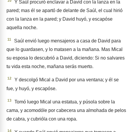
10
Y Saúl procuró enclavar a David con la lanza en la
pared; mas él se apartó de delante de Saúl, el cual hirió
con la lanza en la pared; y David huyó, y esca­póse
aquella noche.
11
Saúl envió luego mensajeros a casa de David para
que lo guardasen, y lo matasen a la mañana. Mas Mical
su esposa lo descu­brió a David, diciendo: Si no sal­vares
tu vida esta noche, mañana serás muerto.
12
Y descolgó Mical a David por una ventana; y él se
fue, y huyó, y escapóse.
13
Tomó luego Mical una esta­tua, y púsola sobre la
cama, y acomodóle por cabecera una almohada de pelos
de cabra, y cubrióla con una ropa.
14