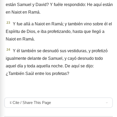
están Samuel y David? Y fuéle respondido: He aquí están
en Naiot en Ramá.
23
Y fue allá a Naiot en Ramá; y también vino sobre él el
Espíritu de Dios, e iba profetizando, hasta que llegó a
Naiot en Ramá.
24
Y él también se desnudó sus vestiduras, y profetizó
igualmente delante de Samuel, y cayó des­nudo todo
aquel día y toda aque­lla noche. De aquí se dijo:
¿También Saúl entre los profe­tas?
Cite / Share This Page