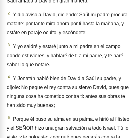
Saúl amaba a David en gran manera.
2
Y dio aviso a David, diciendo: Saúl mi padre procura
matarte; por tanto mira ahora por ti hasta la mañana, y
estáte en paraje oculto, y escóndete:
3
Y yo saldré y estaré junto a mi padre en el campo
donde estu­vieres: y hablaré de ti a mi padre, y te haré
saber lo que notare.
4
Y Jonatán habló bien de David a Saúl su padre, y
díjole: No peque el rey contra su siervo David, pues que
ninguna cosa ha cometido contra ti: antes sus obras te
han sido muy buenas;
5
Porque él puso su alma en su palma, e hirió al filisteo,
y el SEÑOR hizo una gran salvación a todo Israel. Tú lo
viste, y te hol­gaste: ¿por qué pues pecarás contra la