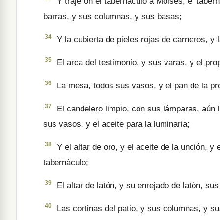
Y trajeron el tabernáculo a Moisés, el taber
barras, y sus colum­nas, y sus basas;
34
Y la cubierta de pieles rojas de carneros, y l
35
El arca del testimonio, y sus varas, y el prop
36
La mesa, todos sus vasos, y el pan de la pr
37
El candelero limpio, con sus lámparas, aún 
sus vasos, y el aceite para la lumina­ria;
38
Y el altar de oro, y el aceite de la unción, y 
tabernáculo;
39
El altar de latón, y su enrejado de latón, su
40
Las cortinas del patio, y sus columnas, y sus 