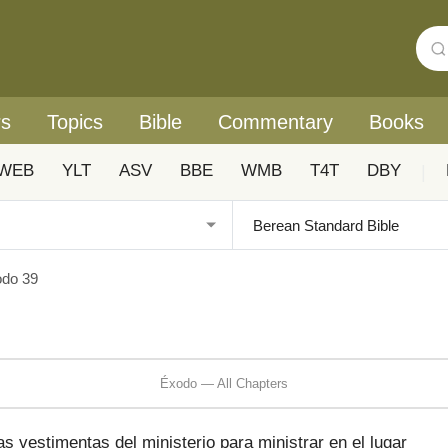
rs
Topics
Bible
Commentary
Books
WEB
YLT
ASV
BBE
WMB
T4T
DBY
|
do 39
Éxodo — All Chapters
as vestimentas del ministerio para ministrar en el lugar