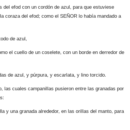
os del efod con un cordón de azul, para que estuviese
e la coraza del efod; como el SEÑOR lo había mandado a
todo de azul,
mo el cuello de un coselete, con un borde en derredor de
as de azul, y púrpura, y escarlata, y lino torci­do.
o, las cuales campanillas pusieron entre las granadas por
s:
a y una grana­da alrededor, en las orillas del manto, para