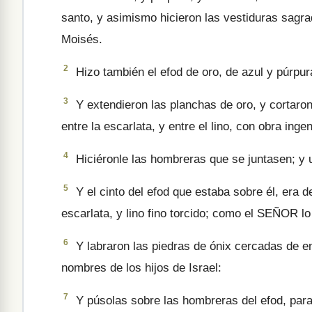
santo, y asimismo hicieron las vestiduras sag
Moisés.
2
Hizo también el efod de oro, de azul y púrpura 
3
Y extendieron las planchas de oro, y cortaron h
entre la escarlata, y entre el lino, con obra inge
4
Hiciéronle las hombreras que se juntasen; y 
5
Y el cinto del efod que estaba sobre él, era d
escarlata, y lino fino tor­cido; como el SEÑOR 
6
Y labraron las piedras de ónix cercadas de e
nombres de los hijos de Israel:
7
Y púsolas sobre las hombreras del efod, para 