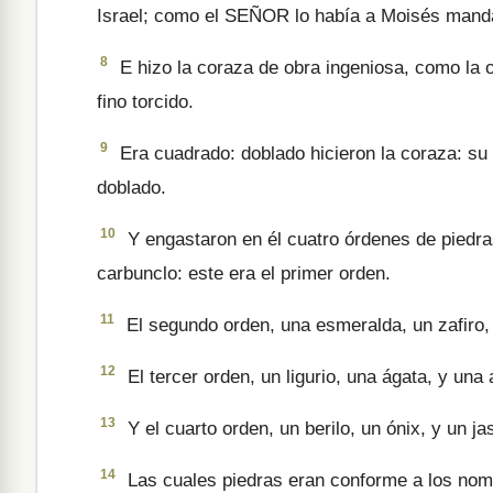
Israel; como el SEÑOR lo había a Moisés man­d
8
E hizo la coraza de obra ingeniosa, como la ob
fino torcido.
9
Era cuadrado: doblado hicieron la coraza: su 
doblado.
10
Y engastaron en él cuatro órdenes de piedras
carbunclo: este era el primer orden.
11
El segundo orden, una esme­ralda, un zafiro,
12
El tercer orden, un ligurio, una ágata, y una 
13
Y el cuarto orden, un berilo, un ónix, y un 
14
Las cuales piedras eran conforme a los nomb