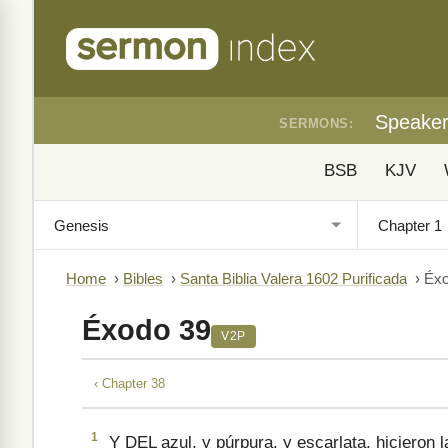
Speake
SERMONS:
BSB
KJV
Home
›
Bibles
›
Santa Biblia Valera 1602 Purificada
›
Éxo
Éxodo 39
V2P
‹ Chapter 38
1
Y DEL azul, y púrpura, y escarlata, hicieron l