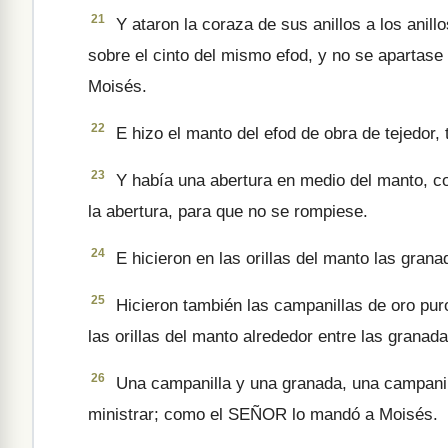
21
Y ataron la coraza de sus anillos a los anill
sobre el cinto del mismo efod, y no se apartas
Moisés.
22
E hizo el manto del efod de obra de tejedor, 
23
Y había una abertura en medio del manto, co
la abertura, para que no se rompiese.
24
E hicieron en las orillas del manto las granad
25
Hicieron también las campa­nillas de oro pur
las orillas del manto alrededor entre las grana­da
26
Una campanilla y una grana­da, una campanill
ministrar; como el SEÑOR lo mandó a Moisés.