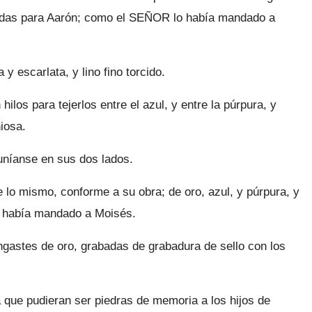
radas para Aarón; como el SEÑOR lo había mandado a
y escarlata, y lino fino torcido.
ilos para tejerlos entre el azul, y entre la púrpu­ra, y
niosa.
uníanse en sus dos lados.
e lo mismo, conforme a su obra; de oro, azul, y púrpura, y
lo había mandado a Moisés.
ngastes de oro, grabadas de grabadura de sello con los
que pudieran ser piedras de memo­ria a los hijos de