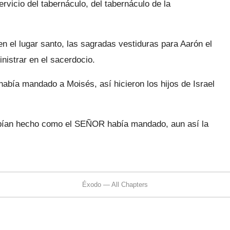
rvicio del taber­náculo, del tabernáculo de la
en el lugar santo, las sagradas vestiduras para Aarón el
inistrar en el sacerdocio.
ía man­dado a Moisés, así hicieron los hijos de Israel
habían hecho como el SEÑOR había mandado, aun así la
Éxodo — All Chapters