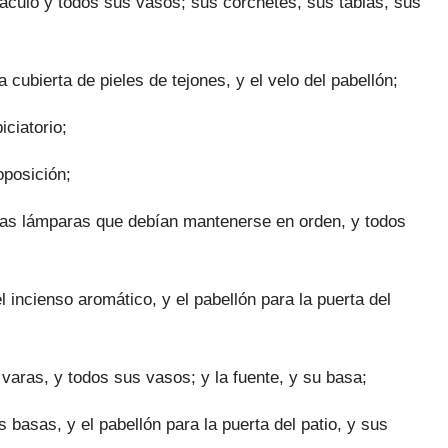
náculo y todos sus vasos; sus corchetes, sus tablas, sus
a cubierta de pieles de tejones, y el velo del pabellón;
iciatorio;
oposición;
las lámparas que debían mantenerse en orden, y todos
el incienso aromáti­co, y el pabellón para la puerta del
s varas, y todos sus vasos; y la fuente, y su basa;
basas, y el pabe­llón para la puerta del patio, y sus