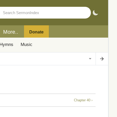
More..
Donate
Hymns
Music
Chapter 40 ›