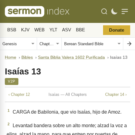
BSB
KJV
WEB
YLT
ASV
BBE
Donate
Home
›
Bibles
›
Santa Biblia Valera 1602 Purificada
›
Isaías 13
Isaías 13
V2P
‹ Chapter 12
Isaías — All Chapters
Chapter 14 ›
1
CARGA de Babilonia, que vio Isaías, hijo de Amoz.
2
Levantad bandera sobre un alto monte; alzad la voz a
ellos, alzad la mano, para que entren por puertas de