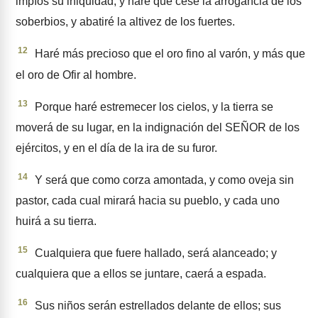
impíos su iniquidad; y haré que cese la arrogancia de los
soberbios, y abatiré la altivez de los fuertes.
12
Haré más precioso que el oro fino al varón, y más que
el oro de Ofir al hombre.
13
Porque haré estremecer los cielos, y la tierra se
moverá de su lugar, en la indignación del SEÑOR de los
ejércitos, y en el día de la ira de su furor.
14
Y será que como corza amon­tada, y como oveja sin
pastor, cada cual mirará hacia su pueblo, y cada uno
huirá a su tierra.
15
Cualquiera que fuere hallado, será alanceado; y
cualquiera que a ellos se juntare, caerá a espada.
16
Sus niños serán estrellados delante de ellos; sus