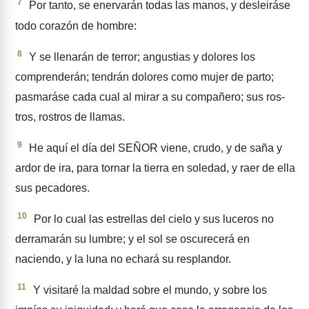
7
Por tanto, se enervarán todas las manos, y desleiráse
todo co­razón de hombre:
8
Y se llenarán de terror; angus­tias y dolores los
comprenderán; tendrán dolores como mujer de parto;
pasmaráse cada cual al mirar a su compañero; sus ros­
tros, rostros de llamas.
9
He aquí el día del SEÑOR viene, crudo, y de saña y
ardor de ira, para tornar la tierra en soledad, y raer de ella
sus pecadores.
10
Por lo cual las estrellas del cielo y sus luceros no
derrama­rán su lumbre; y el sol se oscure­cerá en
naciendo, y la luna no echará su resplandor.
11
Y visitaré la maldad sobre el mundo, y sobre los