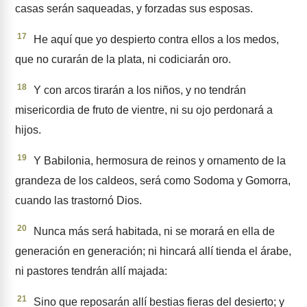
casas serán saqueadas, y forzadas sus esposas.
17
He aquí que yo despierto con­tra ellos a los medos,
que no curarán de la plata, ni codiciarán oro.
18
Y con arcos tirarán a los niños, y no tendrán
misericordia de fruto de vientre, ni su ojo per­donará a
hijos.
19
Y Babilonia, hermosura de rei­nos y ornamento de la
grandeza de los caldeos, será como Sodoma y Gomorra,
cuando las trastornó Dios.
20
Nunca más será habitada, ni se morará en ella de
generación en generación; ni hincará allí tienda el árabe,
ni pastores ten­drán allí majada:
21
Sino que reposarán allí bestias fieras del desierto; y