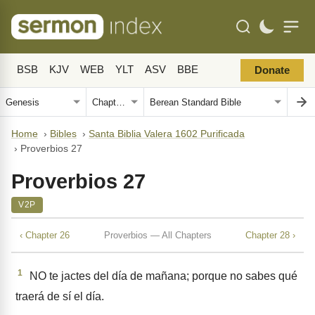
BSB
KJV
WEB
YLT
ASV
BBE
Donate
Home
›
Bibles
›
Santa Biblia Valera 1602 Purificada
›
Proverbios 27
Proverbios 27
V2P
‹ Chapter 26
Proverbios — All Chapters
Chapter 28 ›
1
NO te jactes del día de mañana; porque no sabes qué
traerá de sí el día.