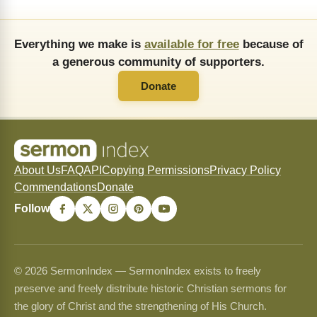
Everything we make is
available for free
because of
a generous community of supporters.
Donate
About Us
FAQ
API
Copying Permissions
Privacy Policy
Commendations
Donate
Follow
© 2026 SermonIndex — SermonIndex exists to freely
preserve and freely distribute historic Christian sermons for
the glory of Christ and the strengthening of His Church.