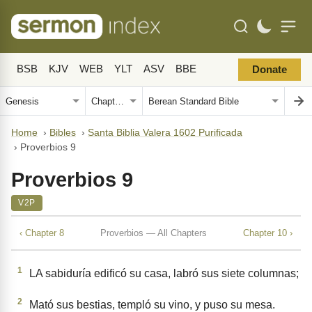
BSB
KJV
WEB
YLT
ASV
BBE
Donate
Home
›
Bibles
›
Santa Biblia Valera 1602 Purificada
›
Proverbios 9
Proverbios 9
V2P
‹ Chapter 8
Proverbios — All Chapters
Chapter 10 ›
1
LA sabiduría edificó su casa, labró sus siete columnas;
2
Mató sus bestias, templó su vino, y puso su mesa.