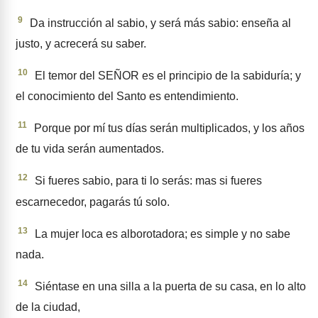
9
Da instrucción al sabio, y será más sabio: enseña al
justo, y acrecerá su saber.
10
El temor del SEÑOR es el principio de la sabiduría; y
el conocimiento del Santo es entendimiento.
11
Porque por mí tus días serán multiplicados, y los años
de tu vida serán aumentados.
12
Si fueres sabio, para ti lo serás: mas si fueres
escarnece­dor, pagarás tú solo.
13
La mujer loca es alborotado­ra; es simple y no sabe
nada.
14
Siéntase en una silla a la puer­ta de su casa, en lo alto
de la ciu­dad,