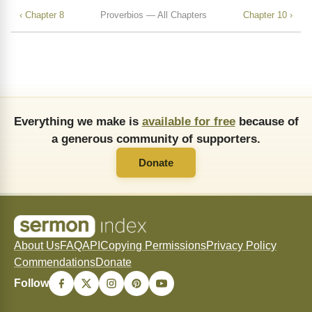
‹ Chapter 8
Proverbios — All Chapters
Chapter 10 ›
Everything we make is
available for free
because of
a generous community of supporters.
Donate
About Us
FAQ
API
Copying Permissions
Privacy Policy
Commendations
Donate
Follow