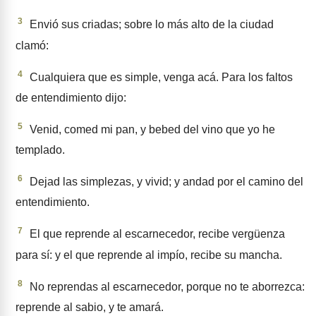
3
Envió sus criadas; sobre lo más alto de la ciudad
clamó:
4
Cualquiera que es simple, venga acá. Para los faltos
de entendimiento dijo:
5
Venid, comed mi pan, y bebed del vino que yo he
templado.
6
Dejad las simplezas, y vivid; y andad por el camino del
entendi­miento.
7
El que reprende al escarnece­dor, recibe vergüenza
para sí: y el que reprende al impío, recibe su man­cha.
8
No reprendas al escarnecedor, porque no te aborrezca:
reprende al sabio, y te amará.