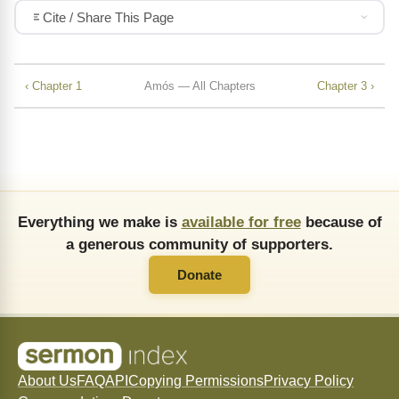
Cite / Share This Page
‹ Chapter 1
Amós — All Chapters
Chapter 3 ›
Everything we make is
available for free
because of
a generous community of supporters.
Donate
About Us
FAQ
API
Copying Permissions
Privacy Policy